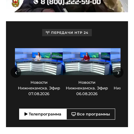
ПЕРЕДАЧИ НТР 24
‹
›
Новости
Новости
Нов
Нижнекамска. Эфир
Нижнекамска. Эфир
Нижнекам
07.08.2026
06.08.2026
05.0
Телепрограмма
Все программы