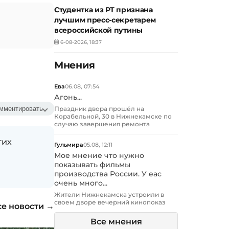
Студентка из РТ признана
лучшим пресс-секретарем
всероссийской путины
6-08-2026, 18:37
Мнения
Ева
06.08, 07:54
Агонь...
Праздник двора прошёл на
мментировать
Корабельной, 30 в Нижнекамске по
случаю завершения ремонта
гих
Гульмира
05.08, 12:11
Мое мнение что нужно
показывать фильмы
производства России. У еас
очень много...
Жители Нижнекамска устроили в
своем дворе вечерний кинопоказ
се новости →
Все мнения