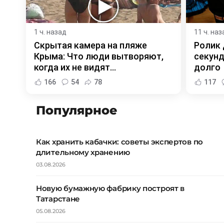
1 ч. назад
11 ч. наз
Скрытая камера на пляже
Ролик 
Крыма: Что люди вытворяют,
секунд
когда их не видят...
долго
166
54
78
117
Популярное
Как хранить кабачки: советы экспертов по
длительному хранению
03.08.2026
Новую бумажную фабрику построят в
Татарстане
05.08.2026