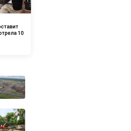
оставит
отрела 10