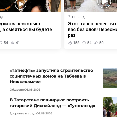
ад
7 ч. назад
длится несколько
Этот танец невесты 
, а смеяться вы будете
вас без слов! Пересм
раз
54
41
158
54
50
«Татнефть» запустила строительство
соципотечных домов на Табеева в
Нижнекамске
Общество
03.08.2026
В Татарстане планируют построить
татарский Диснейленд — «Туганленд»
Здоровье и среда
02.08.2026