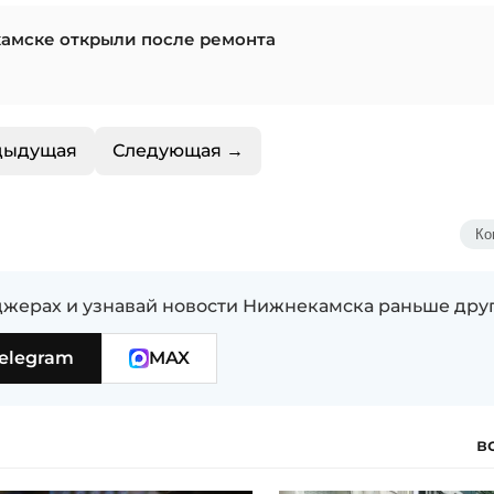
камске открыли после ремонта
дыдущая
Следующая →
Ко
жерах и узнавай новости Нижнекамска раньше дру
elegram
MAX
в