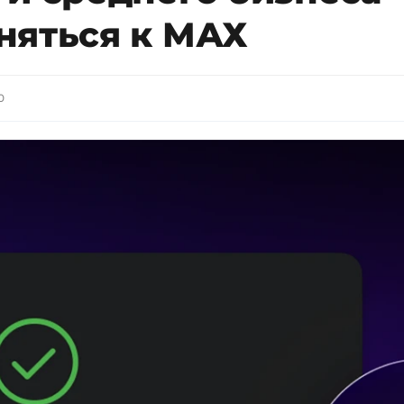
няться к МАХ
0