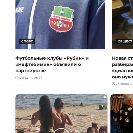
СПОРТ
ОБЩЕСТ
Футбольные клубы «Рубин» и
Новая ст
«Нефтехимик» объявили о
разбирае
партнёрстве
«диагно
оно нуж
Сегодня, 08:47
Сегодня, 0
i