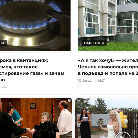
ВО
ОБЩЕСТВО
рока в квитанциях:
«А я так хочу!» — жите
мся, что такое
Челнов самовольно пр
стирование газа» и зачем
в подъезд и попала на 
но
Сегодня, 08:17
8:24
i