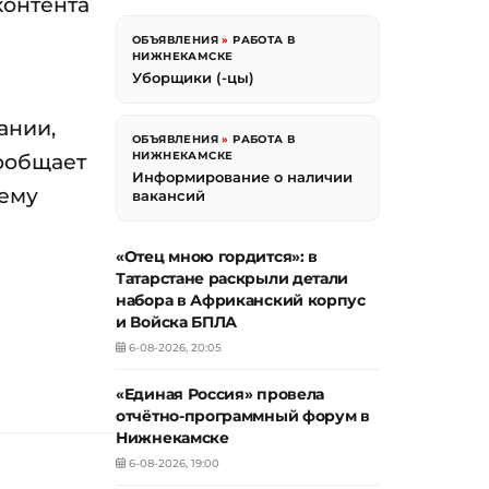
контента
ОБЪЯВЛЕНИЯ
»
РАБОТА В
НИЖНЕКАМСКЕ
Уборщики (-цы)
ании,
ОБЪЯВЛЕНИЯ
»
РАБОТА В
НИЖНЕКАМСКЕ
ообщает
Информирование о наличии
сему
вакансий
«Отец мною гордится»: в
Татарстане раскрыли детали
набора в Африканский корпус
и Войска БПЛА
6-08-2026, 20:05
«Единая Россия» провела
отчётно-программный форум в
Нижнекамске
6-08-2026, 19:00