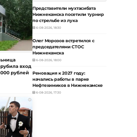
Представители мухтасибата
Нижнекамска посетили турнир
по стрельбе из лука
6-08-2026, 18:30
Олег Морозов встретился с
председателями СТОС
Нижнекамска
льница
6-08-2026, 18:00
орубила вход
2000 рублей
Реновация к 2027 году:
начались работы в парке
Нефтехимиков в Нижнекамске
6-08-2026, 17:30
i