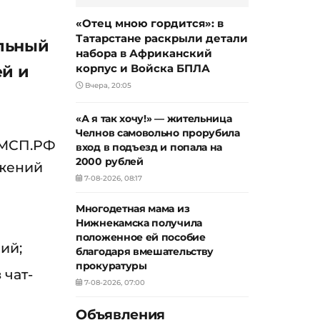
«Отец мною гордится»: в
Татарстане раскрыли детали
альный
набора в Африканский
ей и
корпус и Войска БПЛА
Вчера, 20:05
«А я так хочу!» — жительница
Челнов самовольно прорубила
 МСП.РФ
вход в подъезд и попала на
2000 рублей
ожений
7-08-2026, 08:17
Многодетная мама из
Нижнекамска получила
положенное ей пособие
ий;
благодаря вмешательству
прокуратуры
 чат-
7-08-2026, 07:00
Объявления