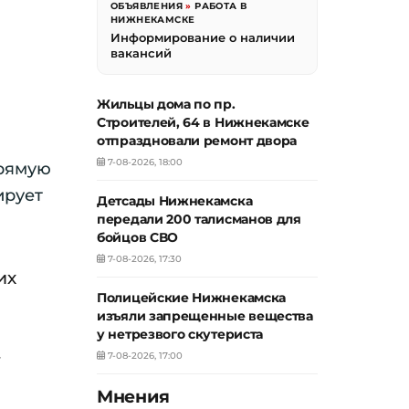
ОБЪЯВЛЕНИЯ
»
РАБОТА В
НИЖНЕКАМСКЕ
Информирование о наличии
вакансий
Жильцы дома по пр.
Строителей, 64 в Нижнекамске
отпраздновали ремонт двора
7-08-2026, 18:00
прямую
ирует
Детсады Нижнекамска
передали 200 талисманов для
бойцов СВО
7-08-2026, 17:30
их
Полицейские Нижнекамска
изъяли запрещенные вещества
у нетрезвого скутериста
.
7-08-2026, 17:00
Мнения