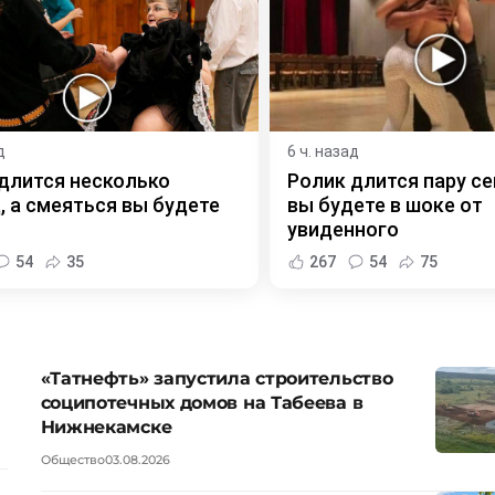
д
6 ч. назад
длится несколько
Ролик длится пару се
, а смеяться вы будете
вы будете в шоке от
увиденного
54
35
267
54
75
«Татнефть» запустила строительство
соципотечных домов на Табеева в
Нижнекамске
Общество
03.08.2026