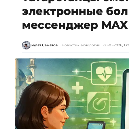
электронные бол
мессенджер MAX
Булат Саматов
Новости
»
Технологии
21-01-2026, 13: