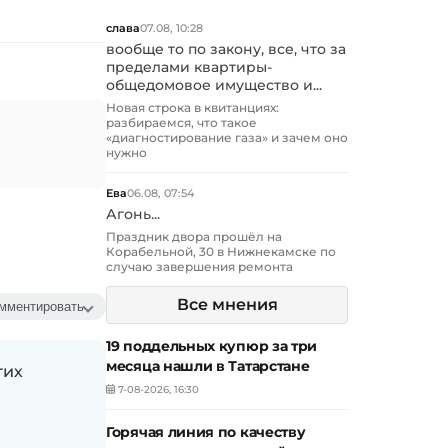
слава
07.08, 10:28
вообще то по закону, все, что за
пределами квартиры-
общедомовое имущество и...
Новая строка в квитанциях:
разбираемся, что такое
«диагностирование газа» и зачем оно
нужно
Ева
06.08, 07:54
Агонь...
Праздник двора прошёл на
Корабельной, 30 в Нижнекамске по
случаю завершения ремонта
Все мнения
мментировать
19 поддельных купюр за три
месяца нашли в Татарстане
гих
7-08-2026, 16:30
Горячая линия по качеству