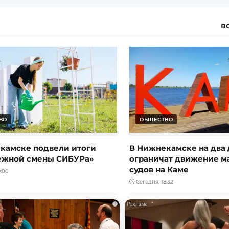
в
ВО
ОБЩЕСТВО
камске подвели итоги
В Нижнекамске на два 
ежной смены СИБУРа»
ограничат движение 
судов на Каме
:00
Сегодня, 18:32
i