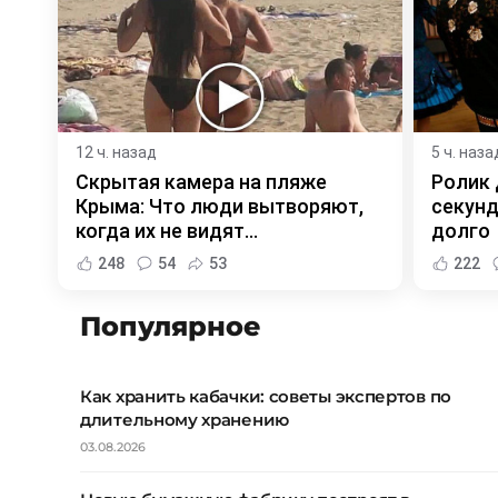
12 ч. назад
5 ч. наза
Скрытая камера на пляже
Ролик 
Крыма: Что люди вытворяют,
секунд
когда их не видят...
долго
248
54
53
222
Популярное
Как хранить кабачки: советы экспертов по
длительному хранению
03.08.2026