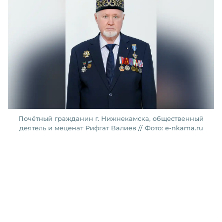
Почётный гражданин г. Нижнекамска, общественный
деятель и меценат Рифгат Валиев // Фото: e-nkama.ru