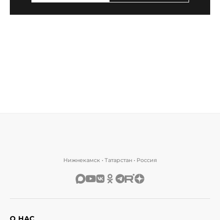
Нижнекамск • Татарстан • Россия
О НАС