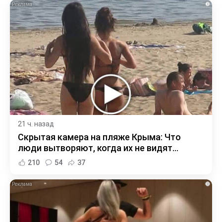
i
21 ч. назад
Скрытая камера на пляже Крыма: Что
люди вытворяют, когда их не видят...
210
54
37
i