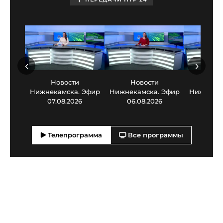
‹
›
Новости
Новости
Нов
Нижнекамска. Эфир
Нижнекамска. Эфир
Нижнекам
07.08.2026
06.08.2026
05.0
Телепрограмма
Все программы