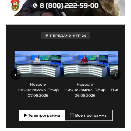
ПЕРЕДАЧИ НТР 24
‹
›
Новости
Новости
Нов
Нижнекамска. Эфир
Нижнекамска. Эфир
Нижнекам
07.08.2026
06.08.2026
05.0
Телепрограмма
Все программы