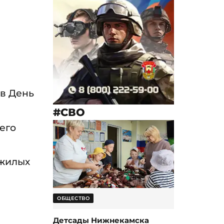
в День
#СВО
его
ожилых
ОБЩЕСТВО
Детсады Нижнекамска