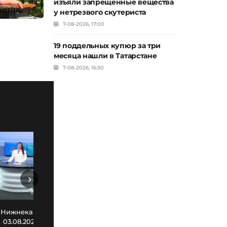
изъяли запрещенные вещества
у нетрезвого скутериста
7-08-2026, 17:00
19 поддельных купюр за три
месяца нашли в Татарстане
7-08-2026, 16:30
›
Новости Нижнекамска. Эфир
Нов
 Нижнекамска. Эфир
30.07.2026
03.08.2026