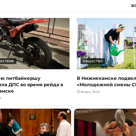
в
ЕСТВИЯ
ОБЩЕСТВО
юю питбайкершу
В Нижнекамске подвел
ила ДПС во время рейда в
«Молодежной смены С
амске
Вчера, 19:00
0
i