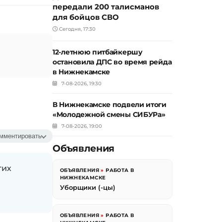
передали 200 талисманов
для бойцов СВО
Сегодня, 17:30
12-летнюю питбайкершу
остановила ДПС во время рейда
в Нижнекамске
7-08-2026, 19:30
В Нижнекамске подвели итоги
«Молодежной смены СИБУРа»
7-08-2026, 19:00
мментировать
Объявления
гих
ОБЪЯВЛЕНИЯ
»
РАБОТА В
НИЖНЕКАМСКЕ
Уборщики (-цы)
ОБЪЯВЛЕНИЯ
»
РАБОТА В