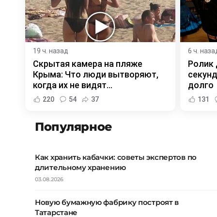
19 ч. назад
6 ч. наза
Скрытая камера на пляже
Ролик 
Крыма: Что люди вытворяют,
секунд
когда их не видят...
долго
220
54
37
131
Популярное
Как хранить кабачки: советы экспертов по
длительному хранению
03.08.2026
Новую бумажную фабрику построят в
Татарстане