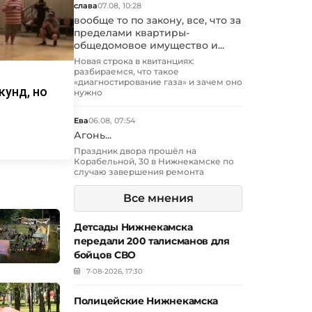
слава
07.08, 10:28
вообще то по закону, все, что за
пределами квартиры-
общедомовое имущество и...
Новая строка в квитанциях:
разбираемся, что такое
«диагностирование газа» и зачем оно
кунд, но
нужно
Ева
06.08, 07:54
Агонь...
Праздник двора прошёл на
Корабельной, 30 в Нижнекамске по
случаю завершения ремонта
Все мнения
Детсады Нижнекамска
передали 200 талисманов для
бойцов СВО
7-08-2026, 17:30
Полицейские Нижнекамска