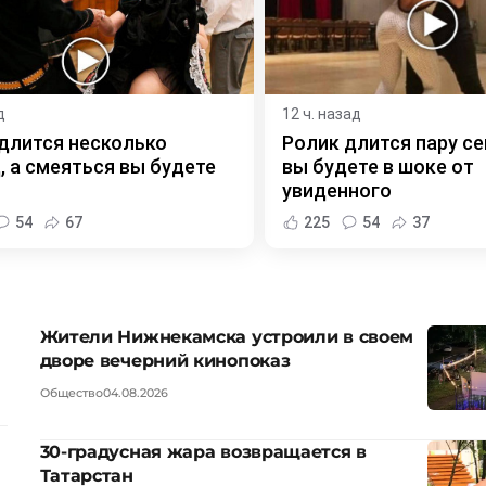
д
12 ч. назад
длится несколько
Ролик длится пару се
, а смеяться вы будете
вы будете в шоке от
увиденного
54
67
225
54
37
Жители Нижнекамска устроили в своем
дворе вечерний кинопоказ
Общество
04.08.2026
30-градусная жара возвращается в
Татарстан