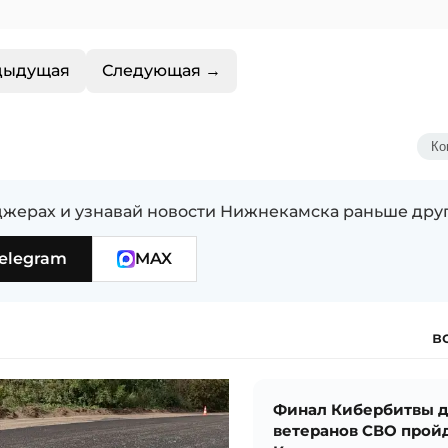
дыдущая
Следующая →
Ко
жерах и узнавай новости Нижнекамска раньше дру
elegram
MAX
в
Финал Кибербитвы 
ветеранов СВО пройд