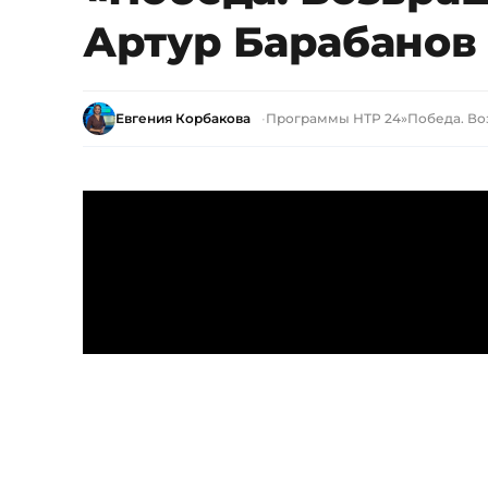
Артур Барабанов
Евгения Корбакова
Программы НТР 24
»
Победа. В