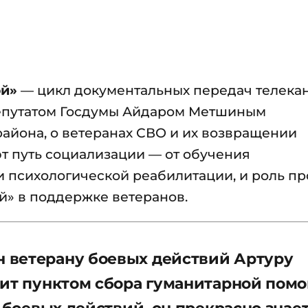
ой»
— цикл документальных передач телека
депутатом Госдумы Айдаром Метшиным
айона, о ветеранах СВО и их возвращении
т путь социализации — от обучения
и психологической реабилитации, и роль пр
й» в поддержке ветеранов.
 ветерану боевых действий Артуру
дит пунктом сбора гуманитарной пом
 боевых действий, он прекрасно знает