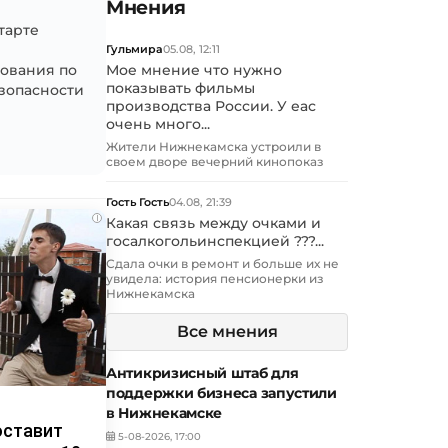
Мнения
тарте
Гульмира
05.08, 12:11
ования по
Мое мнение что нужно
показывать фильмы
зопасности
производства России. У еас
очень много...
Жители Нижнекамска устроили в
своем дворе вечерний кинопоказ
Гость Гость
04.08, 21:39
i
Какая связь между очками и
госалкогольинспекцией ???...
Сдала очки в ремонт и больше их не
увидела: история пенсионерки из
Нижнекамска
Все мнения
Антикризисный штаб для
поддержки бизнеса запустили
в Нижнекамске
оставит
5-08-2026, 17:00