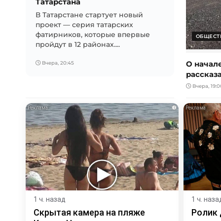
Татарстана
В Татарстане стартует новый
проект — серия татарских
фатирников, которые впервые
ОБЩЕСТ
пройдут в 12 районах....
О начал
Вчера, 20:45
рассказ
Вчера, 19:0
i
1 ч. назад
1 ч. наза
Скрытая камера на пляже
Ролик 