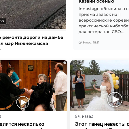
Казани осенью
Innostage объявила о с
приема заявок на II
всероссийские соревн
ВО
практической кибербе
для ветеранов СВО....
е ремонта дороги на дамбе
ал мэр Нижнекамска
Вчера, 18:51
0
i
д
6 ч. назад
длится несколько
Этот танец невесты 