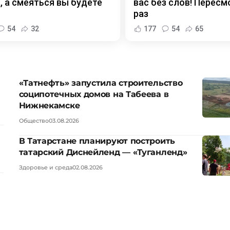
, а смеяться вы будете
вас без слов! Пересм
раз
54
32
177
54
65
«Татнефть» запустила строительство
соципотечных домов на Табеева в
Нижнекамске
Общество
03.08.2026
В Татарстане планируют построить
татарский Диснейленд — «Туганленд»
Здоровье и среда
02.08.2026