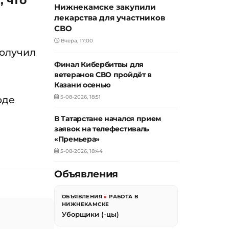
Нижнекамске закупили
лекарства для участников
СВО
Вчера, 17:00
получил
Финал Кибербитвы для
ветеранов СВО пройдёт в
Казани осенью
оде
5-08-2026, 18:51
В Татарстане начался прием
заявок на телефестиваль
«Премьера»
5-08-2026, 18:44
Объявления
ОБЪЯВЛЕНИЯ
»
РАБОТА В
НИЖНЕКАМСКЕ
Уборщики (-цы)