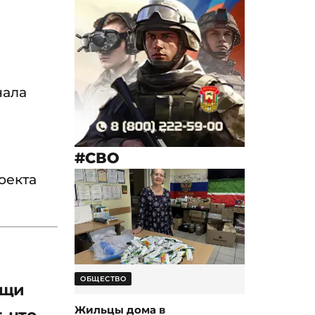
нала
#СВО
оекта
ОБЩЕСТВО
ощи
Жильцы дома в
, что