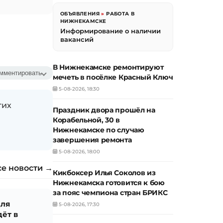
ОБЪЯВЛЕНИЯ
»
РАБОТА В
НИЖНЕКАМСКЕ
Информирование о наличии
вакансий
В Нижнекамске ремонтируют
мментировать
мечеть в посёлке Красный Ключ
5-08-2026, 18:30
гих
Праздник двора прошёл на
Корабельной, 30 в
Нижнекамске по случаю
завершения ремонта
5-08-2026, 18:00
се новости →
Кикбоксер Илья Соколов из
Нижнекамска готовится к бою
за пояс чемпиона стран БРИКС
для
5-08-2026, 17:30
ёт в