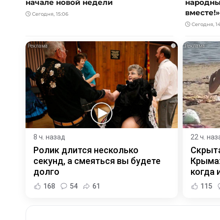
начале новой недели
народны
вместе!»
Сегодня, 15:06
Сегодня, 1
i
8 ч. назад
22 ч. наз
Ролик длится несколько
Скрыта
секунд, а смеяться вы будете
Крыма:
долго
когда и
168
54
61
115