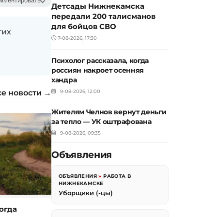
мментировать
Детсады Нижнекамска
передали 200 талисманов
для бойцов СВО
гих
7-08-2026, 17:30
Психолог рассказала, когда
россиян накроет осенняя
хандра
се новости →
9-08-2026, 12:00
Жителям Челнов вернут деньги
за тепло — УК оштрафована
9-08-2026, 09:35
Объявления
ОБЪЯВЛЕНИЯ
»
РАБОТА В
НИЖНЕКАМСКЕ
Уборщики (-цы)
огда