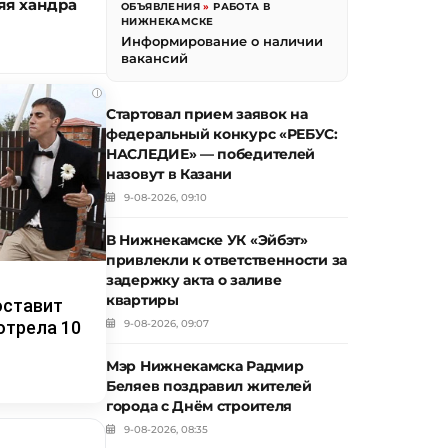
яя хандра
ОБЪЯВЛЕНИЯ
»
РАБОТА В
НИЖНЕКАМСКЕ
Информирование о наличии
вакансий
i
Стартовал прием заявок на
федеральный конкурс «РЕБУС:
НАСЛЕДИЕ» — победителей
назовут в Казани
9-08-2026, 09:10
В Нижнекамске УК «Эйбэт»
привлекли к ответственности за
задержку акта о заливе
квартиры
оставит
отрела 10
9-08-2026, 09:07
Мэр Нижнекамска Радмир
Беляев поздравил жителей
города с Днём строителя
9-08-2026, 08:35