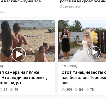
й кастинг «Ну-ка все
россиян накроет осенн
Сегодня, 12:00
4:00
i
ад
5 ч. назад
я камера на пляже
Этот танец невесты 
 Что люди вытворяют,
вас без слов! Пересм
х не видят...
раз
54
49
209
54
75