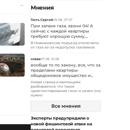
Мнения
Гость Сергей
09.08, 07:37
При запахе газа, звони 04! А
сейчас с каждой квартиры
требуют хорошую сумму,...
В Нижнекамске подъезд отключили
от газа из-за недопуска газовиков
слава
07.08, 10:28
вообще то по закону, все, что за
пределами квартиры-
общедомовое имущество и...
Новая строка в квитанциях:
разбираемся, что такое
«диагностирование газа» и зачем оно
нужно
Все мнения
Эксперты предупредили о
новой фишинговой атаке на
родителей подростков