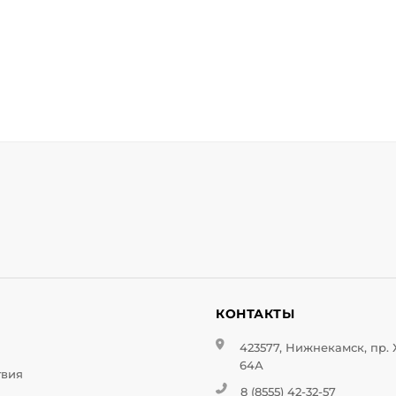
И
КОНТАКТЫ
423577, Нижнекамск, пр.
64А
твия
8 (8555) 42-32-57