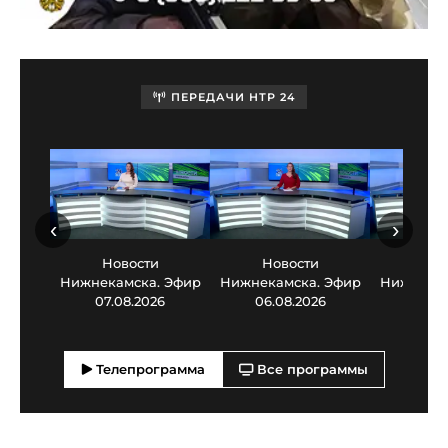
ПЕРЕДАЧИ НТР 24
‹
›
Новости
Новости
Нов
Нижнекамска. Эфир
Нижнекамска. Эфир
Нижнекам
07.08.2026
06.08.2026
05.0
Телепрограмма
Все программы