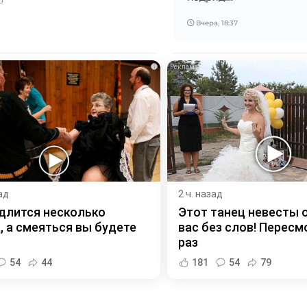
0
Вчера, 18:37
i
ад
2 ч. назад
длится несколько
Этот танец невесты 
, а смеяться вы будете
вас без слов! Пересм
раз
54
44
181
54
79