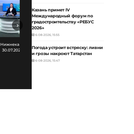
Казань примет IV
Международный форум по
градостроительству «РЕБУС
›
2026»
6-08-2026, 15:55
Новости Нижнекамска. Эфир
Нов
 Нижнекамска. Эфир
Погода устроит встряску: ливни
29.07.2026
30.07.2026
и грозы накроют Татарстан
6-08-2026, 15:47