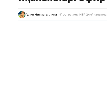
Гулия Нигматуллина
Программы НТР 24
»
Яналыкла