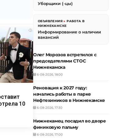
Уборщики (-цы)
ОБЪЯВЛЕНИЯ
»
РАБОТА В
НИЖНЕКАМСКЕ
i
Информирование о наличии
вакансий
Олег Морозов встретился с
председателями СТОС
Нижнекамска
6-08-2026, 18:00
Реновация к 2027 году:
начались работы в парке
оставит
Нефтехимиков в Нижнекамске
отрела 10
6-08-2026, 17:30
Нижнекамец посадил во дворе
финиковую пальму
6-08-2026, 17:00