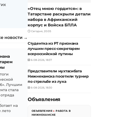
гих
«Отец мною гордится»: в
Татарстане раскрыли детали
набора в Африканский
корпус и Войска БПЛА
Сегодня, 20:05
се новости →
Студентка из РТ признана
лучшим пресс-секретарем
всероссийской путины
знана
6-08-2026, 18:37
тарем
ны
Представители мухтасибата
итоги
Нижнекамска посетили турнир
ческой
по стрельбе из лука
26». Лучшим
6-08-2026, 18:30
кта стала
 отряда
Объявления
,
ботает на
 лето
ОБЪЯВЛЕНИЯ
»
РАБОТА В
НИЖНЕКАМСКЕ