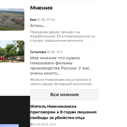
Мнения
Ева
06.08, 07:54
Агонь...
Праздник двора прошёл на
Корабельной, 30 в Нижнекамске по
случаю завершения ремонта
Гульмира
05.08, 12:11
Мое мнение что нужно
показывать фильмы
производства России. У еас
очень много...
Жители Нижнекамска устроили в
своем дворе вечерний кинопоказ
Все мнения
Житель Нижнекамска
приговорен к 8 годам лишения
свободы за убийство отца
6-08-2026, 16:15