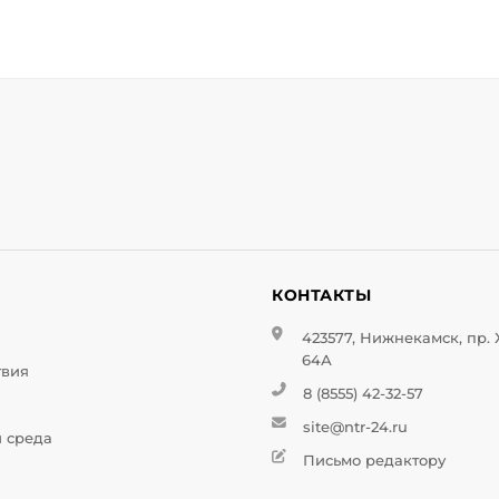
И
КОНТАКТЫ
423577, Нижнекамск, пр.
64А
твия
8 (8555) 42-32-57
site@ntr-24.ru
и среда
Письмо редактору