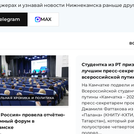
жерах и узнавай новости Нижнекамска раньше дру
elegram
MAX
в
Студентка из РТ при
лучшим пресс-секре
всероссийской пути
На Камчатке подвели 
Всероссийской студен
путины «Камчатка – 20
ЛЬНАЯ ХРОНИКА И ПОЛИТИКА
пресс-секретарем прое
Джамиля Фаттахова из
 Россия» провела отчётно-
«Палана» (КНИТУ-КХТИ
мный форум в
Татарстан), который ра
амске
полуострове четвертое
подряд....