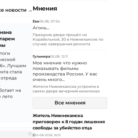
Мнения
се новости →
Ева
06.08, 07:54
Агонь...
знана
Праздник двора прошёл на
тарем
Корабельной, 30 в Нижнекамске по
случаю завершения ремонта
ны
итоги
Гульмира
05.08, 12:11
ческой
Мое мнение что нужно
26». Лучшим
показывать фильмы
кта стала
производства России. У еас
 отряда
очень много...
,
Жители Нижнекамска устроили в
ботает на
своем дворе вечерний кинопоказ
 лето
Все мнения
Житель Нижнекамска
приговорен к 8 годам лишения
свободы за убийство отца
i
6-08-2026, 16:15