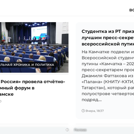
в
Студентка из РТ при
лучшим пресс-секре
всероссийской пути
На Камчатке подвели 
Всероссийской студен
путины «Камчатка – 20
ЛЬНАЯ ХРОНИКА И ПОЛИТИКА
пресс-секретарем прое
Джамиля Фаттахова из
 Россия» провела отчётно-
«Палана» (КНИТУ-КХТИ
мный форум в
Татарстан), который ра
амске
полуострове четвертое
подряд....
0
Вчера, 18:37
i