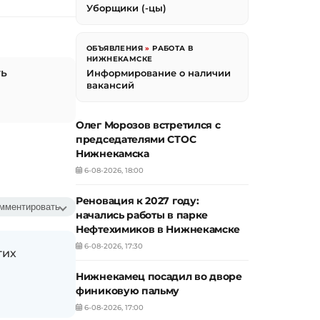
Уборщики (-цы)
ОБЪЯВЛЕНИЯ
»
РАБОТА В
НИЖНЕКАМСКЕ
ть
Информирование о наличии
вакансий
Олег Морозов встретился с
председателями СТОС
Нижнекамска
6-08-2026, 18:00
Реновация к 2027 году:
мментировать
начались работы в парке
Нефтехимиков в Нижнекамске
6-08-2026, 17:30
гих
Нижнекамец посадил во дворе
финиковую пальму
6-08-2026, 17:00