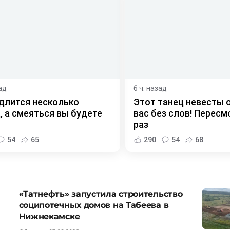
ад
6 ч. назад
длится несколько
Этот танец невесты 
, а смеяться вы будете
вас без слов! Пересм
раз
54
65
290
54
68
«Татнефть» запустила строительство
соципотечных домов на Табеева в
Нижнекамске