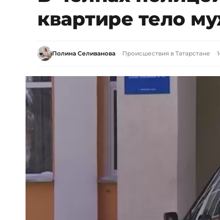
квартире тело м
Полина Селиванова
Происшествия в Татарстане
1