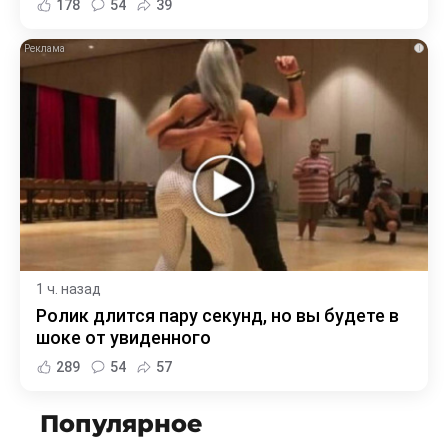
178
54
39
i
1 ч. назад
Ролик длится пару секунд, но вы будете в
шоке от увиденного
289
54
57
Популярное