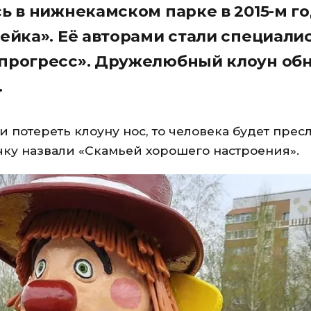
ь в нижнекамском парке в 2015-м г
ейка». Её авторами стали специали
прогресс». Дружелюбный клоун об
.
и потереть клоуну нос, то человека будет прес
чку назвали «Скамьей хорошего настроения».