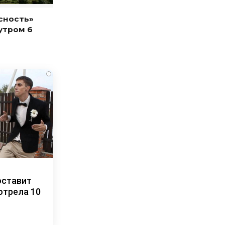
сность»
утром 6
i
оставит
отрела 10