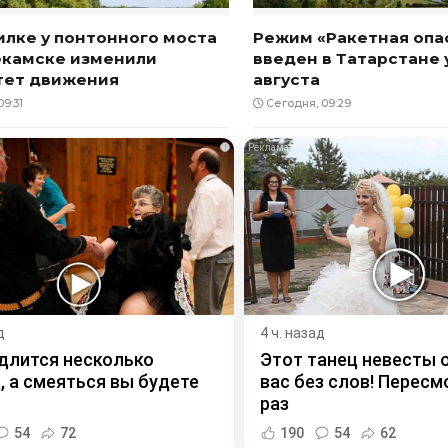
илке у понтонного моста
Режим «Ракетная опа
екамске изменили
введен в Татарстане 
тет движения
августа
9:31
Сегодня, 09:29
i
д
4 ч. назад
длится несколько
Этот танец невесты 
, а смеяться вы будете
вас без слов! Пересм
раз
54
72
190
54
62