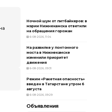
Ночной шум от питбайкеров: в
мэрии Нижнекамска ответили
на
на обращения горожан
6-08-2026, 11:04
ы
На развилке у понтонного
моста в Нижнекамске
изменили приоритет
движения
6-08-2026, 09:31
Режим «Ракетная опасность»
введен в Татарстане утром 6
августа
6-08-2026, 09:29
Объявления