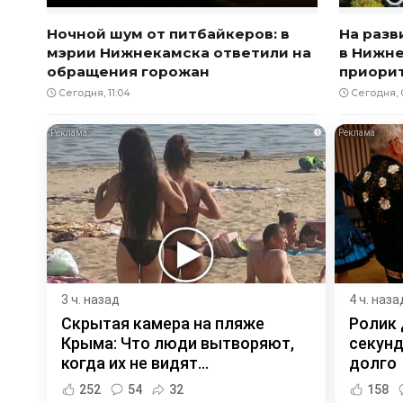
Ночной шум от питбайкеров: в
На разв
мэрии Нижнекамска ответили на
в Нижн
обращения горожан
приори
Сегодня, 11:04
Сегодня, 0
i
3 ч. назад
4 ч. наза
Скрытая камера на пляже
Ролик 
Крыма: Что люди вытворяют,
секунд
когда их не видят...
долго
252
54
32
158