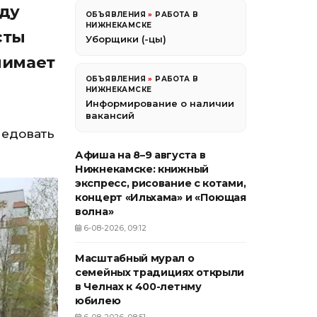
оду
ОБЪЯВЛЕНИЯ
»
РАБОТА В
НИЖНЕКАМСКЕ
сты
Уборщики (-цы)
нимает
ОБЪЯВЛЕНИЯ
»
РАБОТА В
НИЖНЕКАМСКЕ
Информирование о наличии
вакансий
ледовать
Афиша на 8–9 августа в
Нижнекамске: книжный
экспресс, рисование с котами,
концерт «Ильхама» и «Поющая
волна»
6-08-2026, 09:12
Масштабный мурал о
семейных традициях открыли
в Челнах к 400-летнму
юбилею