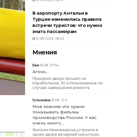
6-08-2026, 08:51
В аэропорту Антальи в
Турции изменились правила
встречи туристов: что нужно
знать пассажирам
6-08-2026, 08:43
Мнения
Ева
06.08, 07:54
Агонь...
Праздник двора прошёл на
Корабельной, 30 в Нижнекамске по
случаю завершения ремонта
Гульмира
05.08, 12:11
Мое мнение что нужно
показывать фильмы
производства России. У еас
очень много...
Жители Нижнекамска устроили в
своем дворе вечерний кинопоказ