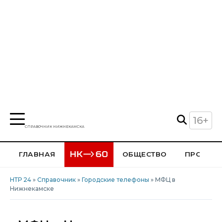
16+
СПРАВОЧНИК НИЖНЕКАМСКА
ГЛАВНАЯ
ОБЩЕСТВО
ПРОИСШ
НТР 24
»
Справочник
»
Городские телефоны
» МФЦ в
Нижнекамске