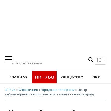
16+
СПРАВОЧНИК НИЖНЕКАМСКА
ГЛАВНАЯ
ОБЩЕСТВО
ПРОИСШ
НТР 24
»
Справочник
»
Городские телефоны
» Центр
амбулаторной онкологической помощи - запись к врачу