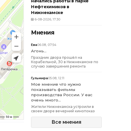
начались работы в парке
Нефтехимиков в
Нижнекамске
6-08-2026, 17:30
Мнения
Ева
06.08, 07:54
Агонь...
Праздник двора прошёл на
Корабельной, 30 в Нижнекамске по
случаю завершения ремонта
Гульмира
05.08, 12:11
Мое мнение что нужно
показывать фильмы
производства России. У еас
очень много...
Жители Нижнекамска устроили в
своем дворе вечерний кинопоказ
Все мнения