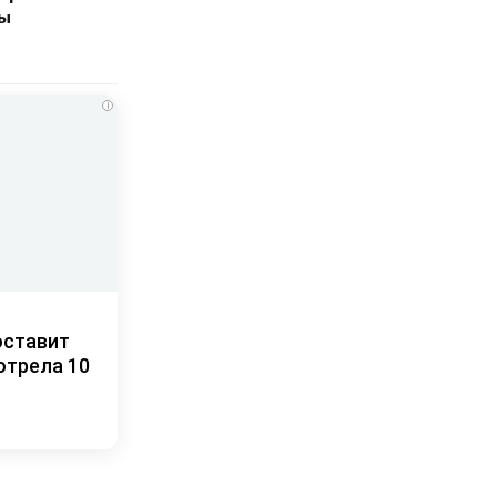
ны
i
оставит
отрела 10