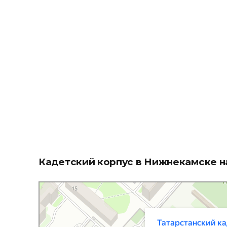
Кадетский корпус в Нижнекамске н
Татарстанский кадетский корпус Приволжского Федерал
Военная, кадетская школа в Нижнекамске