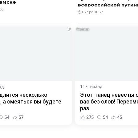
амске
всероссийской пути
00
Вчера, 18:37
i
ад
11 ч. назад
длится несколько
Этот танец невесты 
, а смеяться вы будете
вас без слов! Пересм
раз
54
57
275
54
45