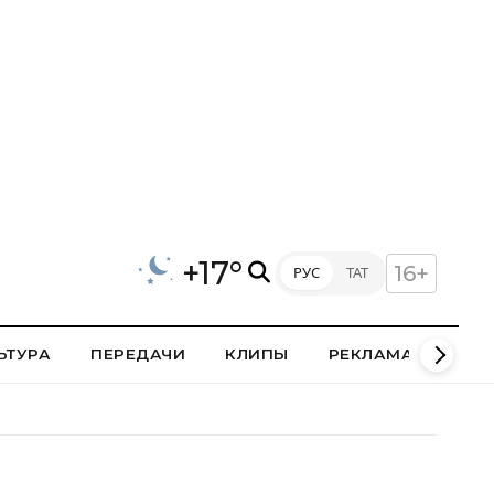
+17°
16+
РУС
ТАТ
ЬТУРА
ПЕРЕДАЧИ
КЛИПЫ
РЕКЛАМА В НИЖН