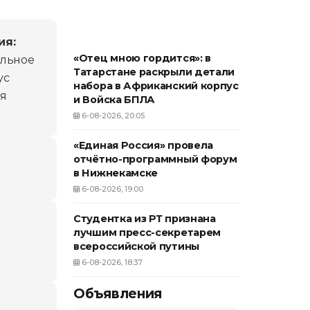
ия:
«Отец мною гордится»: в
ельное
Татарстане раскрыли детали
ус
набора в Африканский корпус
оя
и Войска БПЛА
6-08-2026, 20:05
«Единая Россия» провела
отчётно-программный форум
в Нижнекамске
6-08-2026, 19:00
Студентка из РТ признана
лучшим пресс-секретарем
всероссийской путины
6-08-2026, 18:37
Объявления