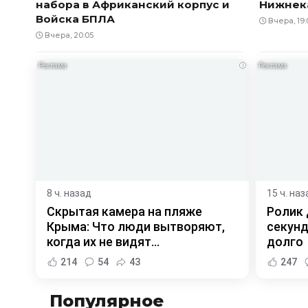
набора в Африканский корпус и
Нижнек
Войска БПЛА
Вчера, 19:
Вчера, 20:05
i
8 ч. назад
15 ч. наз
Скрытая камера на пляже
Ролик 
Крыма: Что люди вытворяют,
секунд
когда их не видят...
долго
214
54
43
247
Популярное