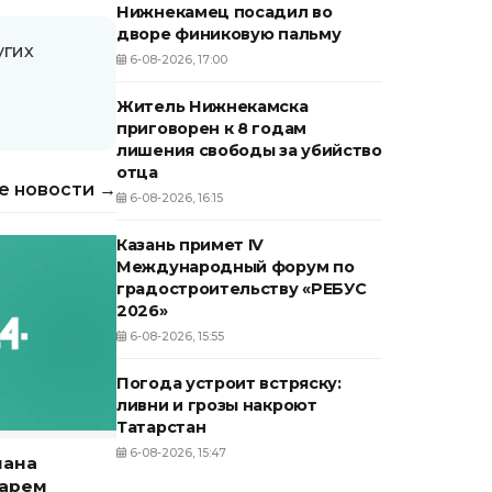
Нижнекамец посадил во
дворе финиковую пальму
угих
6-08-2026, 17:00
Житель Нижнекамска
приговорен к 8 годам
лишения свободы за убийство
отца
е новости →
6-08-2026, 16:15
Казань примет IV
Международный форум по
градостроительству «РЕБУС
2026»
6-08-2026, 15:55
Погода устроит встряску:
ливни и грозы накроют
Татарстан
6-08-2026, 15:47
нана
тарем