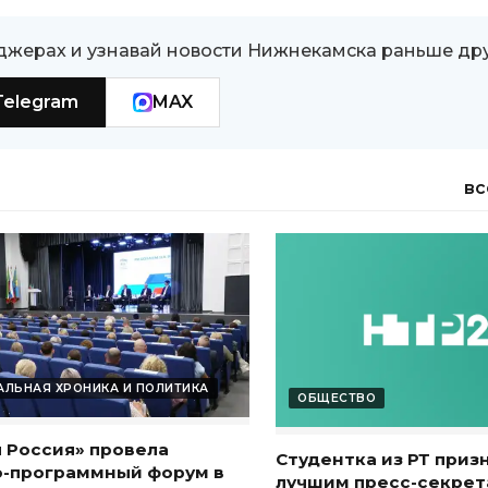
джерах и узнавай новости Нижнекамска раньше др
Telegram
MAX
вс
ЛЬНАЯ ХРОНИКА И ПОЛИТИКА
ОБЩЕСТВО
 Россия» провела
Студентка из РТ приз
о-программный форум в
лучшим пресс-секре