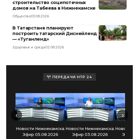
строительство соципотечных
домов на Табеева в Нижнекамске
Общество
03.08.2026
В Татарстане планируют
построить татарский Диснейленд
— «Туганленд»
Здоровье и среда
02.08.2026
ПЕРЕДАЧИ НТР 24
‹
›
Новости Нижнекамска.
Новости Нижнекамска.
Новости Н
Эфир 05.08.2026
Эфир 03.08.2026
Эфир 30