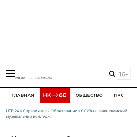
16+
СПРАВОЧНИК НИЖНЕКАМСКА
ГЛАВНАЯ
ОБЩЕСТВО
ПРОИСШ
НТР 24
»
Справочник
»
Образование
»
ССУЗы
» Нижнекамский
музыкальный колледж