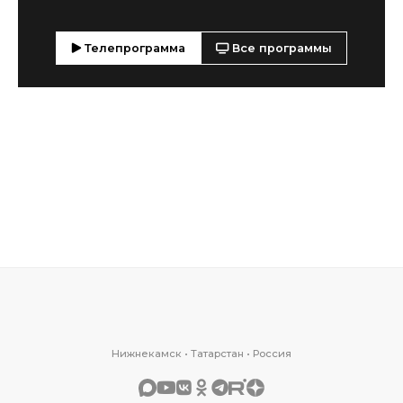
Телепрограмма
Все программы
Нижнекамск • Татарстан • Россия