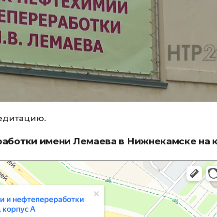
едитацию.
аботки имени Лемаева в Нижнекамске на 
маева, корпус А