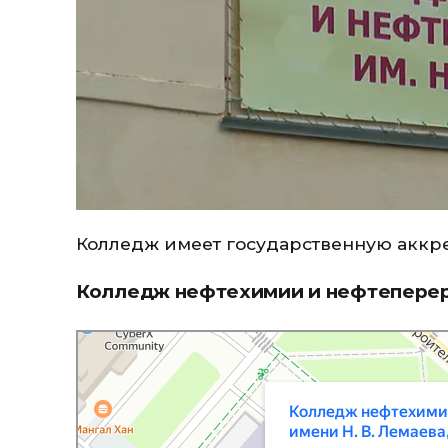
Колледж имеет государственную аккр
Колледж нефтехимии и нефтеперер
Колледж нефтехимии и нефтепереработки имени Н. В. Ле
Колледж в Нижнекамске