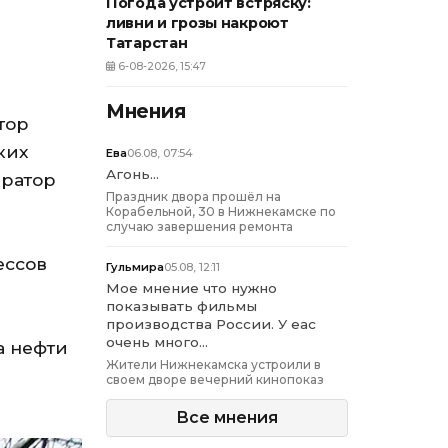
Погода устроит встряску:
и
ливни и грозы накроют
Татарстан
6-08-2026, 15:47
Мнения
тор
ких
Ева
06.08, 07:54
Агонь...
ератор
Праздник двора прошёл на
Корабельной, 30 в Нижнекамске по
случаю завершения ремонта
ессов
Гульмира
05.08, 12:11
Мое мнение что нужно
показывать фильмы
производства России. У еас
очень много...
а нефти
Жители Нижнекамска устроили в
своем дворе вечерний кинопоказ
Все мнения