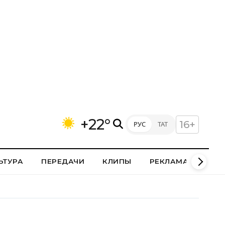
+22°
16+
РУС
ТАТ
ЬТУРА
ПЕРЕДАЧИ
КЛИПЫ
РЕКЛАМА В НИЖН