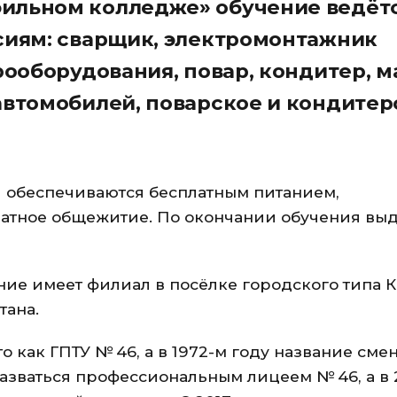
ильном колледже» обучение ведёт
сиям: сварщик, электромонтажник
рооборудования, повар, кондитер, м
автомобилей, поварское и кондитер
я обеспечиваются бесплатным питанием,
латное общежитие. По окончании обучения выд
ие имеет филиал в посёлке городского типа 
тана.
о как ГПТУ № 46, а в 1972-м году название сме
 назваться профессиональным лицеем № 46, а в