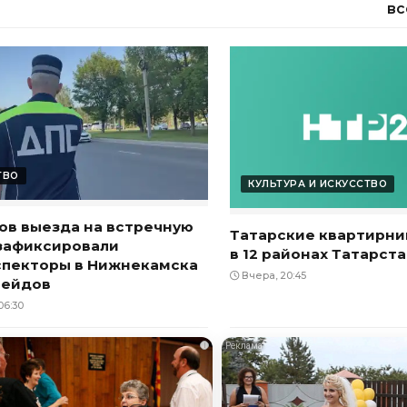
вс
ТВО
КУЛЬТУРА И ИСКУССТВО
ов выезда на встречную
Татарские квартирни
зафиксировали
в 12 районах Татарст
спекторы в Нижнекамска
Вчера, 20:45
рейдов
06:30
i