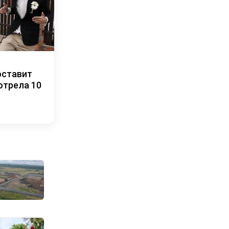
оставит
отрела 10