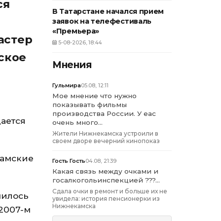
ся
В Татарстане начался прием
заявок на телефестиваль
«Премьера»
астер
5-08-2026, 18:44
ское
Мнения
Гульмира
05.08, 12:11
Мое мнение что нужно
показывать фильмы
производства России. У еас
ается
очень много...
Жители Нижнекамска устроили в
своем дворе вечерний кинопоказ
Камские
Гость Гость
04.08, 21:39
Какая связь между очками и
госалкогольинспекцией ???...
Сдала очки в ремонт и больше их не
нилось
увидела: история пенсионерки из
Нижнекамска
 2007-м