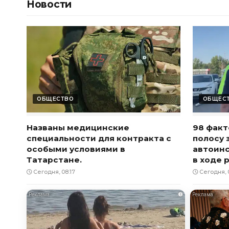
Новости
ОБЩЕСТВО
ОБЩЕС
Названы медицинские
98 факт
специальности для контракта с
полосу 
особыми условиями в
автоин
Татарстане.
в ходе 
Сегодня, 08:17
Сегодня, 
i