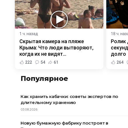
1 ч. назад
18 ч. наз
Скрытая камера на пляже
Ролик 
Крыма: Что люди вытворяют,
секунд
когда их не видят...
долго
222
54
61
264
Популярное
Как хранить кабачки: советы экспертов по
длительному хранению
03.08.2026
Новую бумажную фабрику построят в