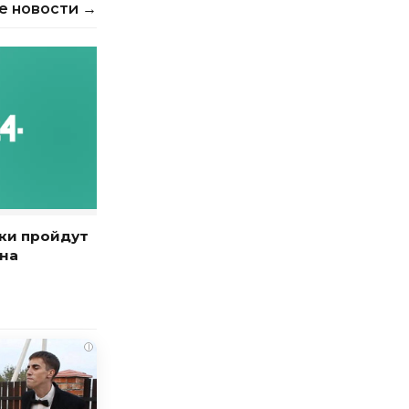
е новости →
ки пройдут
ана
i