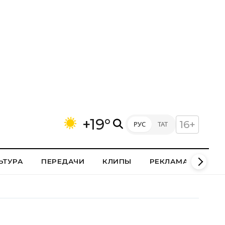
+19°
16+
РУС
ТАТ
ЬТУРА
ПЕРЕДАЧИ
КЛИПЫ
РЕКЛАМА В НИЖН