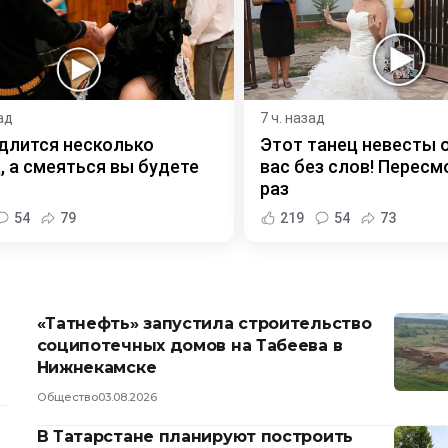
ад
7 ч. назад
длится несколько
Этот танец невесты 
, а смеяться вы будете
вас без слов! Пересм
раз
54
79
219
54
73
«Татнефть» запустила строительство
соципотечных домов на Табеева в
Нижнекамске
Общество
03.08.2026
В Татарстане планируют построить