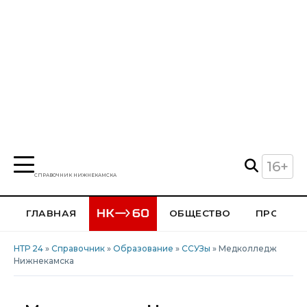
16+
СПРАВОЧНИК НИЖНЕКАМСКА
ГЛАВНАЯ
ОБЩЕСТВО
ПРОИСШ
НТР 24
»
Справочник
»
Образование
»
ССУЗы
» Медколледж
Нижнекамска