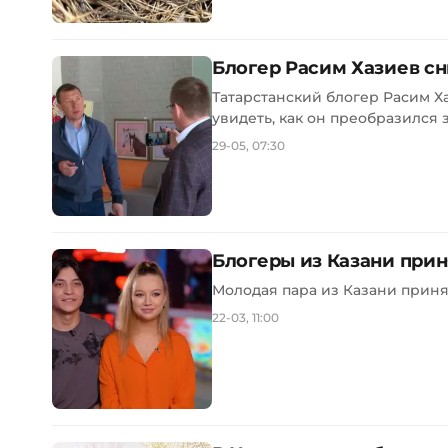
Блогер Расим Хазиев с
Татарстанский блогер Расим Х
увидеть, как он преобразился з
29-05, 07:30
Блогеры из Казани прин
Молодая пара из Казани принял
22-03, 11:00