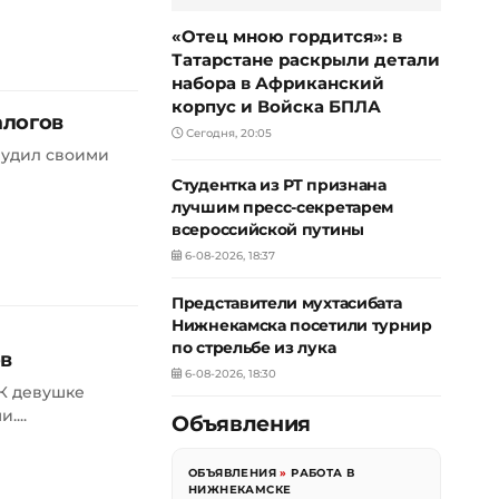
«Отец мною гордится»: в
Татарстане раскрыли детали
набора в Африканский
корпус и Войска БПЛА
алогов
Сегодня, 20:05
рудил своими
Студентка из РТ признана
лучшим пресс-секретарем
всероссийской путины
6-08-2026, 18:37
Представители мухтасибата
Нижнекамска посетили турнир
по стрельбе из лука
ов
6-08-2026, 18:30
 К девушке
...
Объявления
ОБЪЯВЛЕНИЯ
»
РАБОТА В
НИЖНЕКАМСКЕ