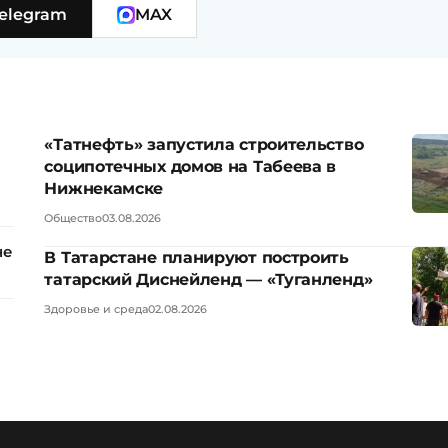
elegram
MAX
«Татнефть» запустила строительство
соципотечных домов на Табеева в
Нижнекамске
Общество
03.08.2026
не
В Татарстане планируют построить
татарский Диснейленд — «Туганленд»
Здоровье и среда
02.08.2026