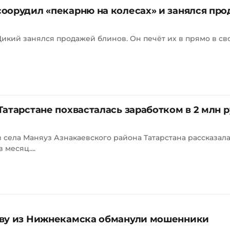
оорудил «пекарню на колесах» и занялся пр
кий занялся продажей блинов. Он печёт их в прямо в свое
атарстане похвасталась заработком в 2 млн р
 села Маняуз Азнакаевского района Татарстана рассказала
 месяц....
еву из Нижнекамска обманули мошенники