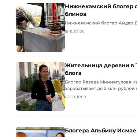
Нижнекамский блогер с
блинов
Нижнекамский блогер Айдар Ди
19-11, 07:00
Жительница деревни в Т
блога
Блогер Резеда Миннегулова из
зарабатывает до 2 млн рублей в
08-10, 16:00
Блогера Альбину Исма