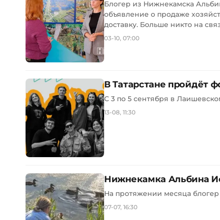
Блогер из Нижнекамска Альби
объявление о продаже хозяйст
доставку. Больше никто на связ
03-10, 07:00
В Татарстане пройдёт 
С 3 по 5 сентября в Лаишевско
13-08, 11:30
Нижнекамка Альбина Ис
На протяжении месяца блогер 
07-07, 16:30