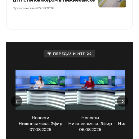
ДТП с питбайкером в Нижнекамске
Происшествия
07.08.2026
ПЕРЕДАЧИ НТР 24
‹
›
Новости
Новости
Нов
Нижнекамска. Эфир
Нижнекамска. Эфир
Нижнекам
07.08.2026
06.08.2026
05.0