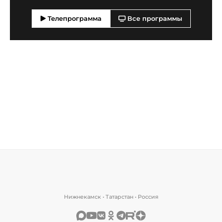
Телепрограмма
Все программы
Нижнекамск • Татарстан • Россия