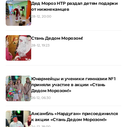
Дед Мороз НТР раздал детям подарки
от нижнекамцев
28-12, 20:00
Стань Дедом Морозом!
28-12, 19:23
Юнармейцы и ученики гимназии № 1
приняли участие в акции «Стань
Дедом Морозом!»
26-12, 06:30
Ансамбль «Нардуган» присоединился
к акции «Стань Дедом Морозом!»
24-12, 18:00