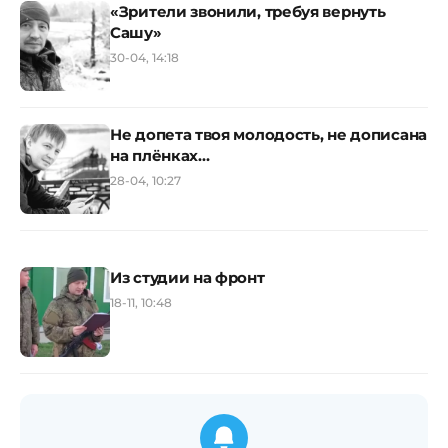
«Зрители звонили, требуя вернуть
Сашу»
30-04, 14:18
Не допета твоя молодость, не дописана
на плёнках…
28-04, 10:27
Из студии на фронт
18-11, 10:48