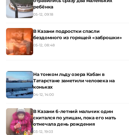
отравились сразу два маленьких
ребёнка
05-12, 09:18
В Казани подростки спасли
бездомного из горящей «заброшки»
05-12, 08:48
На тонком льду озера Кабан в
Татарстане заметили человека на
коньках
04-12, 14:00
В Казани 6-летний мальчик один
скитался по улицам, пока его мать
отмечала день рождения
03-12, 19:03