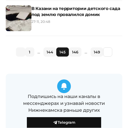
В Казани на территории детского сада
под землю провалился домик
27-11, 20:48
1
...
144
145
146
...
149
Подпишись на наши каналы в
мессенджерах и узнавай новости
Нижнекамска раньше других
Telegram