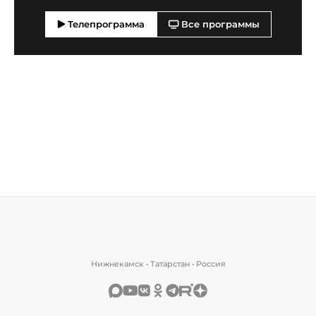
Телепрограмма
Все программы
Нижнекамск • Татарстан • Россия