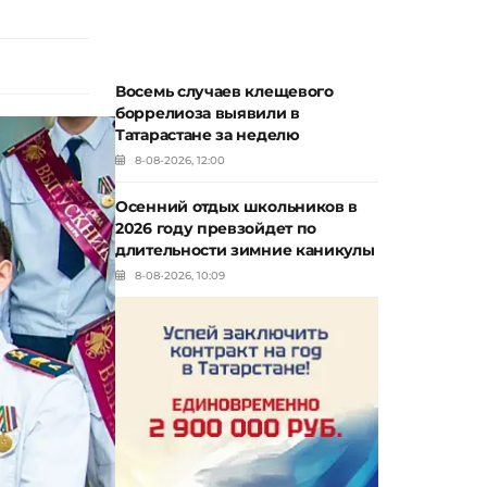
Восемь случаев клещевого
боррелиоза выявили в
Татарастане за неделю
8-08-2026, 12:00
Осенний отдых школьников в
2026 году превзойдет по
длительности зимние каникулы
8-08-2026, 10:09