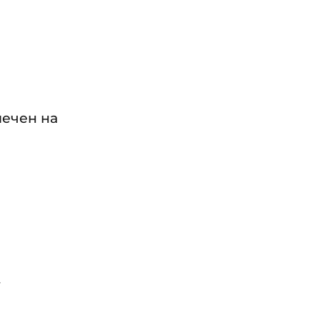
мечен на
.