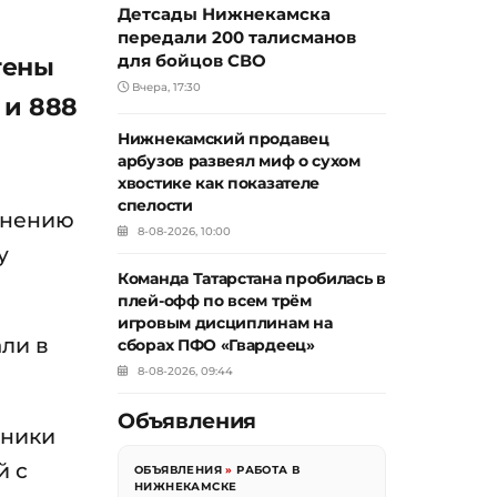
Детсады Нижнекамска
передали 200 талисманов
для бойцов СВО
тены
Вчера, 17:30
 и 888
Нижнекамский продавец
арбузов развеял миф о сухом
хвостике как показателе
спелости
авнению
8-08-2026, 10:00
у
Команда Татарстана пробилась в
плей-офф по всем трём
игровым дисциплинам на
ли в
сборах ПФО «Гвардеец»
8-08-2026, 09:44
Объявления
ьники
й с
ОБЪЯВЛЕНИЯ
»
РАБОТА В
НИЖНЕКАМСКЕ