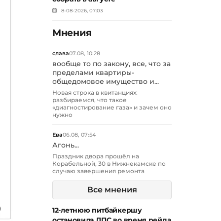
8-08-2026, 07:03
Мнения
слава
07.08, 10:28
вообще то по закону, все, что за
пределами квартиры-
общедомовое имущество и...
Новая строка в квитанциях:
разбираемся, что такое
«диагностирование газа» и зачем оно
нужно
Ева
06.08, 07:54
Агонь...
Праздник двора прошёл на
Корабельной, 30 в Нижнекамске по
случаю завершения ремонта
Все мнения
12-летнюю питбайкершу
остановила ДПС во время рейда