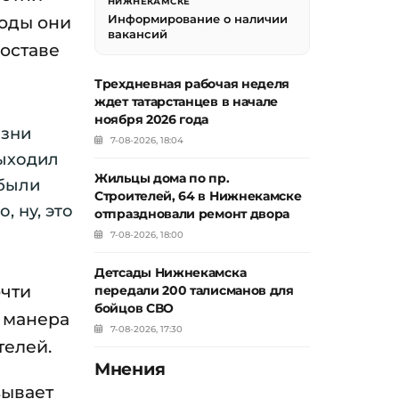
НИЖНЕКАМСКЕ
годы они
Информирование о наличии
вакансий
составе
Трехдневная рабочая неделя
ждет татарстанцев в начале
ноября 2026 года
изни
7-08-2026, 18:04
выходил
Жильцы дома по пр.
 были
Строителей, 64 в Нижнекамске
, ну, это
отпраздновали ремонт двора
7-08-2026, 18:00
Детсады Нижнекамска
очти
передали 200 талисманов для
бойцов СВО
я манера
7-08-2026, 17:30
телей.
Мнения
зывает