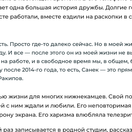
ает одна большая история дружбы. Долгие 
сте работали, вместе ездили на раскопки в 
сть. Просто где-то далеко сейчас. Но в моей ж
ду. И все — после этого он из моей жизни не 
и на работе, и в свободное время мы, в общем,
после 2014-го года, то есть, Санек — это прямо
Ракипов.
стью жизни для многих нижнекамцев. Свой п
ей с ним ждали и любили. Его неповторима
рону экрана. Его харизма влюбляла телезри
 раз записывается в родной студии, расска