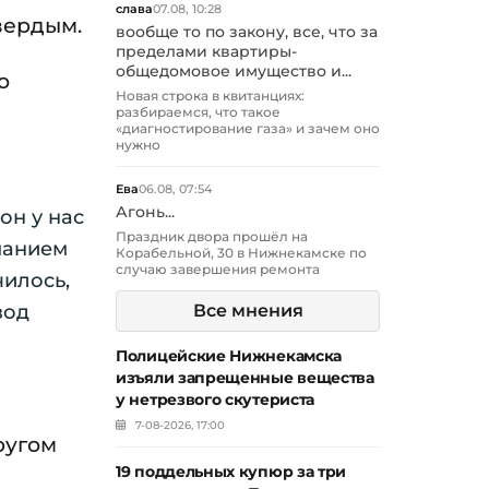
слава
07.08, 10:28
вердым.
вообще то по закону, все, что за
пределами квартиры-
общедомовое имущество и...
о
Новая строка в квитанциях:
разбираемся, что такое
«диагностирование газа» и зачем оно
нужно
Ева
06.08, 07:54
Агонь...
он у нас
Праздник двора прошёл на
иманием
Корабельной, 30 в Нижнекамске по
случаю завершения ремонта
чилось,
вод
Все мнения
Полицейские Нижнекамска
изъяли запрещенные вещества
у нетрезвого скутериста
7-08-2026, 17:00
ругом
19 поддельных купюр за три