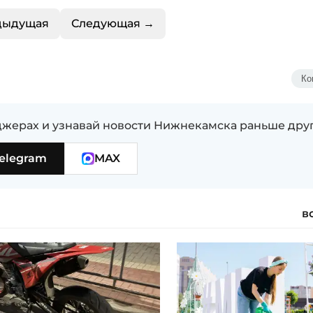
дыдущая
Следующая →
Ко
жерах и узнавай новости Нижнекамска раньше дру
elegram
MAX
в