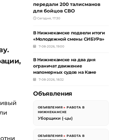
передали 200 талисманов
для бойцов СВО
Сегодня, 17:30
В Нижнекамске подвели итоги
«Молодежной смены СИБУРа»
7-08-2026, 19:00
ву.
рации,
В Нижнекамске на два дня
ограничат движение
маломерных судов на Каме
7-08-2026, 18:32
Объявления
ливый
ОБЪЯВЛЕНИЯ
»
РАБОТА В
или
НИЖНЕКАМСКЕ
Уборщики (-цы)
ОБЪЯВЛЕНИЯ
»
РАБОТА В
сотни