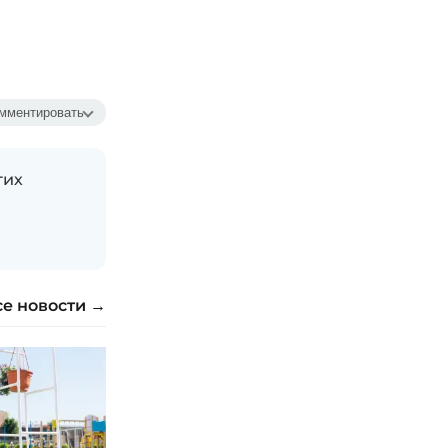
мментировать
гих
се новости →