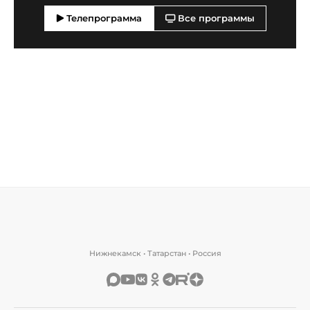
Телепрограмма
Все программы
Нижнекамск • Татарстан • Россия