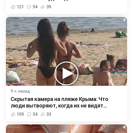
121
54
39
i
9 ч. назад
Скрытая камера на пляже Крыма: Что
люди вытворяют, когда их не видят...
159
54
33
i