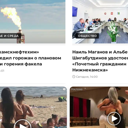
Е И СРЕДА
ОБЩЕСТВО
камскнефтехим»
Наиль Маганов и Альбе
едил горожан о плановом
Шигабутдинов удостое
и горения факела
«Почетный гражданин
Нижнекамска»
:01
Сегодня, 14:00
i