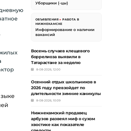
Уборщики (-цы)
едневную
чатное
ОБЪЯВЛЕНИЯ
»
РАБОТА В
НИЖНЕКАМСКЕ
Информирование о наличии
вакансий
у
Восемь случаев клещевого
ожилых
боррелиоза выявили в
а
Татарастане за неделю
актор
8-08-2026, 12:00
Осенний отдых школьников в
2026 году превзойдет по
длительности зимние каникулы
языке
8-08-2026, 10:09
ней
Нижнекамский продавец
арбузов развеял миф о сухом
хвостике как показателе
спелости