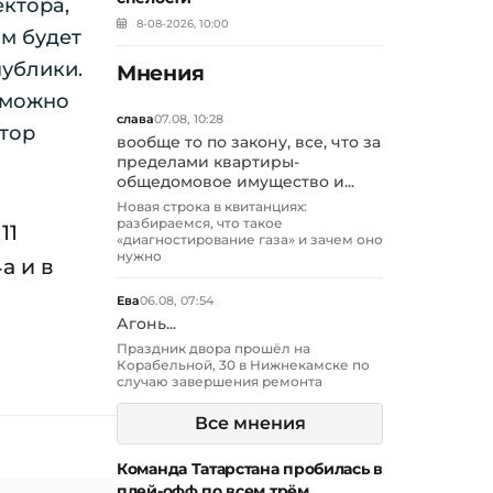
ектора,
8-08-2026, 10:00
им будет
публики.
Мнения
, можно
слава
07.08, 10:28
ктор
вообще то по закону, все, что за
пределами квартиры-
общедомовое имущество и...
Новая строка в квитанциях:
разбираемся, что такое
11
«диагностирование газа» и зачем оно
нужно
а и в
Ева
06.08, 07:54
Агонь...
Праздник двора прошёл на
Корабельной, 30 в Нижнекамске по
случаю завершения ремонта
Все мнения
Команда Татарстана пробилась в
плей-офф по всем трём