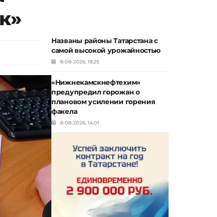
к»
Названы районы Татарстана с
самой высокой урожайностью
8-08-2026, 18:25
«Нижнекамскнефтехим»
предупредил горожан о
плановом усилении горения
факела
8-08-2026, 14:01