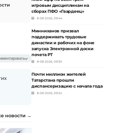
ости
игровым дисциплинам на
сборах ПФО «Гвардеец»
8-08-2026, 09:44
Минниханов призвал
поддерживать трудовые
династии и рабочих на фоне
запуска Электронной доски
почета РТ
мментировать
8-08-2026, 09:39
Почти миллион жителей
гих
Татарстана прошли
диспансеризацию с начала года
8-08-2026, 09:34
се новости →