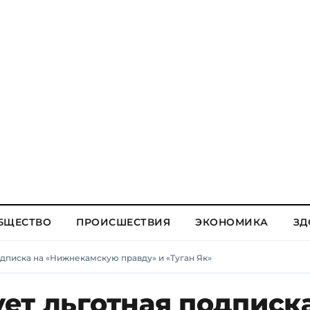
БЩЕСТВО
ПРОИСШЕСТВИЯ
ЭКОНОМИКА
ЗД
подписка на «Нижнекамскую правду» и «Туган Як»
ует льготная подписк