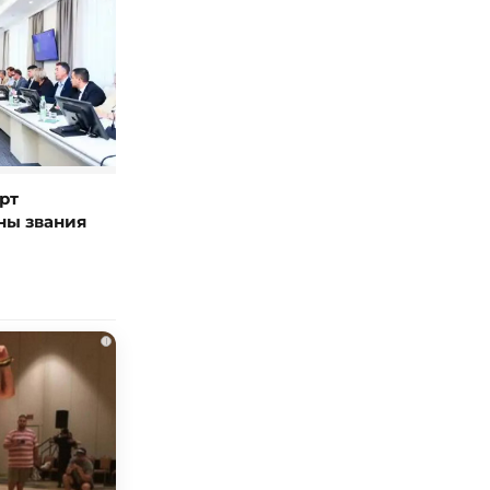
рт
ны звания
i