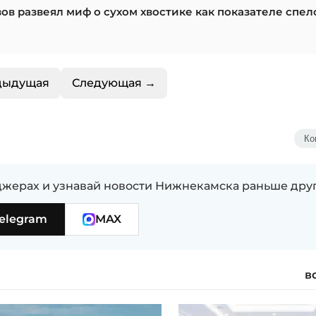
в развеял миф о сухом хвостике как показателе спел
дыдущая
Следующая →
Ко
жерах и узнавай новости Нижнекамска раньше дру
elegram
MAX
в