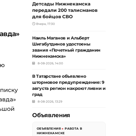
Детсады Нижнекамска
передали 200 талисманов
для бойцов СВО
Вчера, 17:30
равда»
Наиль Маганов и Альберт
Шигабутдинов удостоены
звания «Почетный гражданин
Нижнекамска»
ую
8-08-2026, 14:00
В Татарстане объявлено
штормовое предупреждение: 9
августа регион накроют ливни и
дписку
град
авда»
8-08-2026, 13:29
льшой
Объявления
ОБЪЯВЛЕНИЯ
»
РАБОТА В
НИЖНЕКАМСКЕ