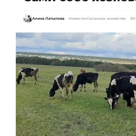
Алина Латыпова
Новости
»
Сельское хозяйство
30-