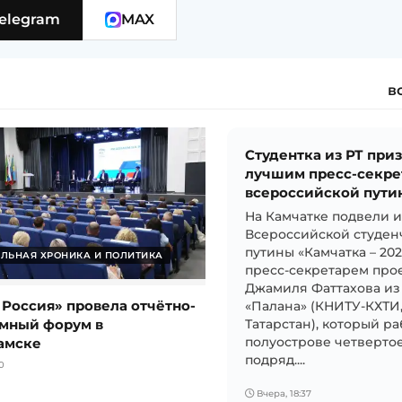
elegram
MAX
в
Студентка из РТ при
лучшим пресс-секре
всероссийской пути
На Камчатке подвели 
Всероссийской студен
путины «Камчатка – 20
ЛЬНАЯ ХРОНИКА И ПОЛИТИКА
пресс-секретарем прое
Джамиля Фаттахова из
 Россия» провела отчётно-
«Палана» (КНИТУ-КХТИ
мный форум в
Татарстан), который ра
амске
полуострове четвертое
подряд....
0
Вчера, 18:37