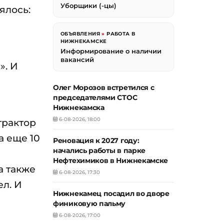
Уборщики (-цы)
ялось:
ОБЪЯВЛЕНИЯ
»
РАБОТА В
НИЖНЕКАМСКЕ
Информирование о наличии
вакансий
». И
Олег Морозов встретился с
председателями СТОС
Нижнекамска
6-08-2026, 18:00
трактор
а еще 10
Реновация к 2027 году:
начались работы в парке
Нефтехимиков в Нижнекамске
а также
6-08-2026, 17:30
ел. И
Нижнекамец посадил во дворе
финиковую пальму
6-08-2026, 17:00