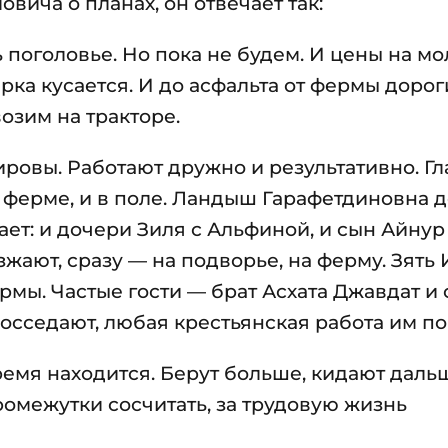
вича о планах, он отвечает так:
 поголовье. Но пока не будем. И цены на мо
рка кусается. И до асфальта от фермы дорог
озим на тракторе.
ировы. Работают дружно и результативно. Гл
 ферме, и в поле. Ландыш Гарафетдиновна д
ает: и дочери Зиля с Альфиной, и сын Айнур
жают, сразу — на подворье, на ферму. Зять
мы. Частые гости — брат Асхата Джавдат и 
восседают, любая крестьянская работа им по
ремя находится. Берут больше, кидают даль
промежутки сосчитать, за трудовую жизнь