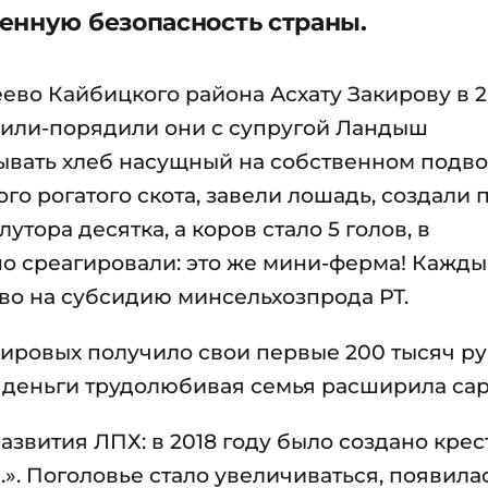
енную безопасность страны.
еево Кайбицкого района Асхату Закирову в 
дили-порядили они с супругой Ландыш
ывать хлеб насущный на собственном подво
го рогатого скота, завели лошадь, создали 
лутора десятка, а коров стало 5 голов, в
о среагировали: это же мини-ферма! Кажды
раво на субсидию минсельхозпрода РТ.
кировых получило свои первые 200 тысяч р
 деньги трудолюбивая семья расширила сар
азвития ЛПХ: в 2018 году было создано крес
». Поголовье стало увеличиваться, появила