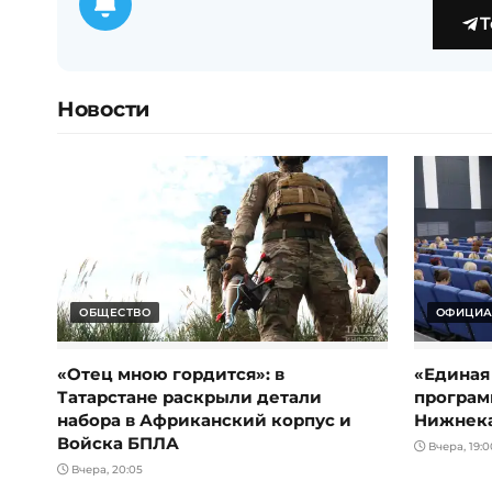
T
Новости
ОБЩЕСТВО
ОФИЦИА
«Отец мною гордится»: в
«Единая
Татарстане раскрыли детали
програм
набора в Африканский корпус и
Нижнек
Войска БПЛА
Вчера, 19:0
Вчера, 20:05