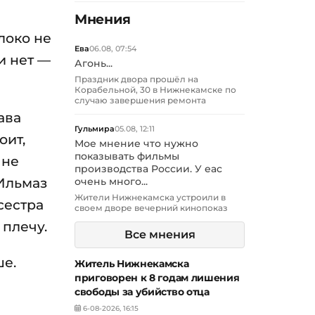
Мнения
локо не
Ева
06.08, 07:54
и нет —
Агонь...
Праздник двора прошёл на
Корабельной, 30 в Нижнекамске по
случаю завершения ремонта
ава
Гульмира
05.08, 12:11
оит,
Мое мнение что нужно
показывать фильмы
 не
производства России. У еас
 Ильмаз
очень много...
Жители Нижнекамска устроили в
сестра
своем дворе вечерний кинопоказ
 плечу.
Все мнения
ше.
Житель Нижнекамска
приговорен к 8 годам лишения
свободы за убийство отца
6-08-2026, 16:15