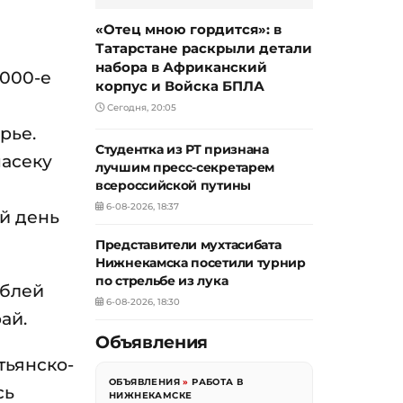
«Отец мною гордится»: в
Татарстане раскрыли детали
набора в Африканский
2000-е
корпус и Войска БПЛА
Сегодня, 20:05
рье.
Студентка из РТ признана
пасеку
лучшим пресс-секретарем
всероссийской путины
6-08-2026, 18:37
й день
Представители мухтасибата
Нижнекамска посетили турнир
по стрельбе из лука
ублей
6-08-2026, 18:30
ай.
Объявления
тьянско-
ОБЪЯВЛЕНИЯ
»
РАБОТА В
сь
НИЖНЕКАМСКЕ