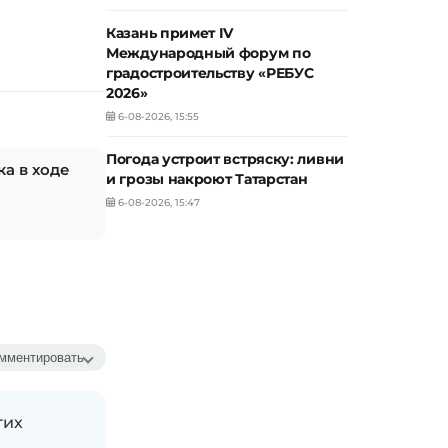
Казань примет IV
Международный форум по
градостроительству «РЕБУС
2026»
6-08-2026, 15:55
Погода устроит встряску: ливни
а в ходе
и грозы накроют Татарстан
6-08-2026, 15:47
мментировать
гих