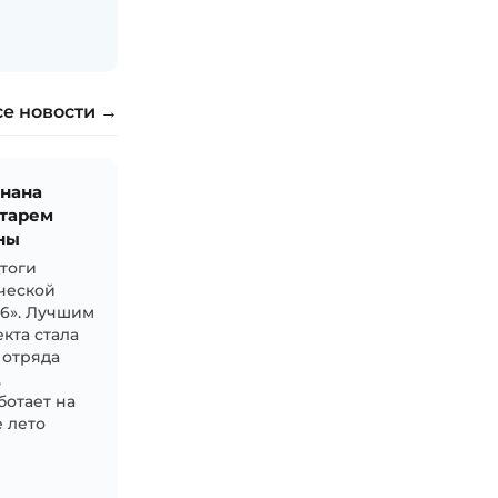
се новости →
знана
тарем
ны
итоги
ческой
26». Лучшим
кта стала
 отряда
,
ботает на
 лето