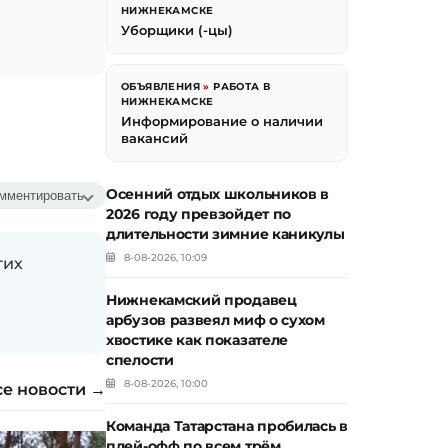
НИЖНЕКАМСКЕ
Уборщики (-цы)
ОБЪЯВЛЕНИЯ
»
РАБОТА В
НИЖНЕКАМСКЕ
Информирование о наличии
вакансий
Осенний отдых школьников в
мментировать
2026 году превзойдет по
длительности зимние каникулы
8-08-2026, 10:09
гих
Нижнекамский продавец
арбузов развеял миф о сухом
хвостике как показателе
спелости
8-08-2026, 10:00
се новости →
Команда Татарстана пробилась в
плей-офф по всем трём