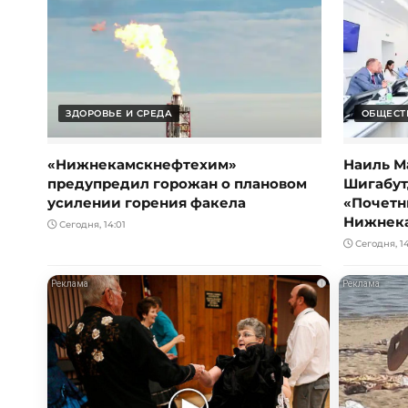
ЗДОРОВЬЕ И СРЕДА
ОБЩЕСТ
«Нижнекамскнефтехим»
Наиль М
предупредил горожан о плановом
Шигабут
усилении горения факела
«Почетн
Нижнек
Сегодня, 14:01
Сегодня, 1
i