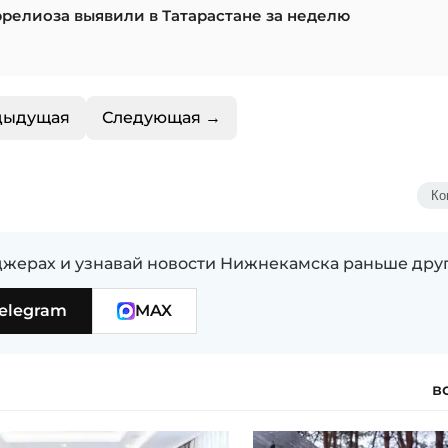
релиоза выявили в Татарастане за неделю
дыдущая
Следующая →
Ко
жерах и узнавай новости Нижнекамска раньше дру
elegram
MAX
в