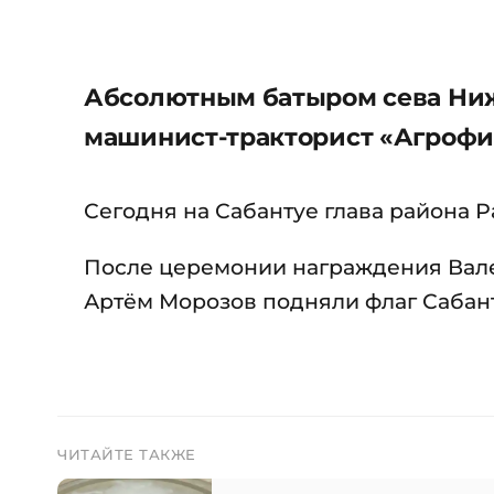
Абсолютным батыром сева Нижн
машинист-тракторист «Агрофи
Сегодня на Сабантуе глава района 
После церемонии награждения Вале
Артём Морозов подняли флаг Сабант
ЧИТАЙТЕ ТАКЖЕ