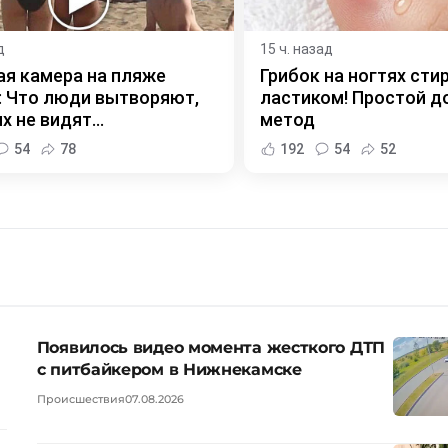
д
15 ч. назад
я камера на пляже
Грибок на ногтях сти
 Что люди вытворяют,
ластиком! Простой 
х не видят...
метод
54
78
192
54
52
Появилось видео момента жесткого ДТП
с питбайкером в Нижнекамске
Происшествия
07.08.2026