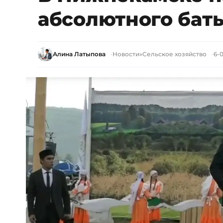
абсолютного баты
Алина Латыпова
Новости
»
Сельское хозяйство
6-0