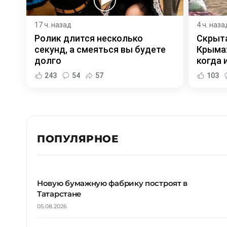
17 ч. назад
4 ч. наза
Ролик длится несколько
Скрыта
секунд, а смеяться вы будете
Крыма:
долго
когда и
243
54
57
103
ПОПУЛЯРНОЕ
Новую бумажную фабрику построят в
Татарстане
05.08.2026