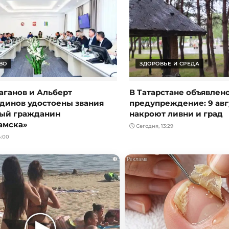
ВО
ЗДОРОВЬЕ И СРЕДА
аганов и Альберт
В Татарстане объявлен
динов удостоены звания
предупреждение: 9 авг
ый гражданин
накроют ливни и град
амска»
Сегодня, 13:29
4:00
i