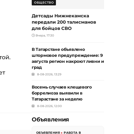
ОБЩЕСТВО
Детсады Нижнекамска
передали 200 талисманов
для бойцов СВО
Вчера, 17:30
В Татарстане объявлено
штормовое предупреждение: 9
той.
августа регион накроют ливни и
град
ет
8-08-2026, 13:29
Восемь случаев клещевого
боррелиоза выявили в
Татарастане за неделю
8-08-2026, 12:00
Объявления
ОБЪЯВЛЕНИЯ
»
РАБОТА В