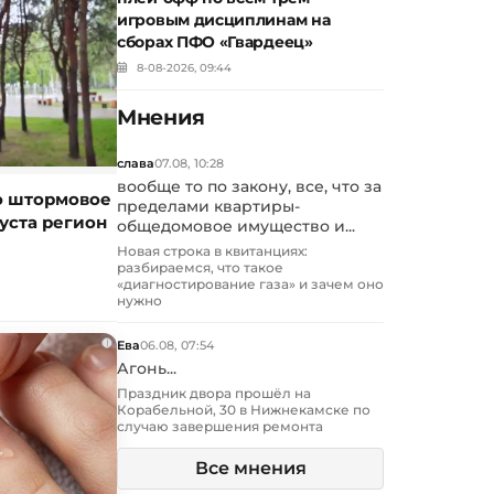
игровым дисциплинам на
сборах ПФО «Гвардеец»
8-08-2026, 09:44
Мнения
слава
07.08, 10:28
вообще то по закону, все, что за
о штормовое
пределами квартиры-
уста регион
общедомовое имущество и...
Новая строка в квитанциях:
разбираемся, что такое
«диагностирование газа» и зачем оно
нужно
i
Ева
06.08, 07:54
Агонь...
Праздник двора прошёл на
Корабельной, 30 в Нижнекамске по
случаю завершения ремонта
Все мнения