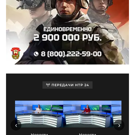
ПЕРЕДАЧИ НТР 24
‹
›
Новости
Новости
Нов