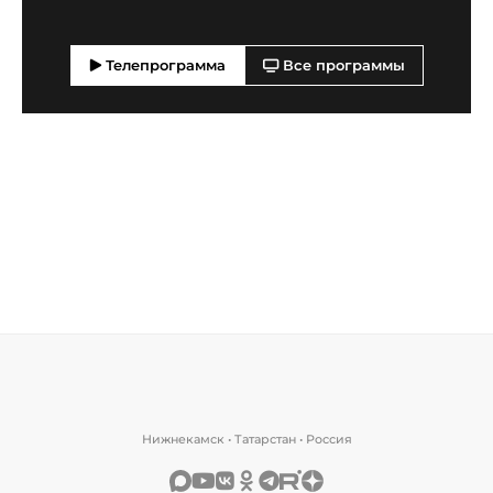
Телепрограмма
Все программы
Нижнекамск • Татарстан • Россия