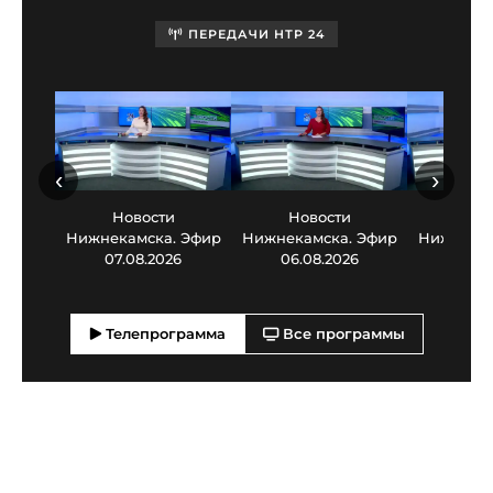
ПЕРЕДАЧИ НТР 24
‹
›
Новости
Новости
Нов
Нижнекамска. Эфир
Нижнекамска. Эфир
Нижнекам
07.08.2026
06.08.2026
05.0
Телепрограмма
Все программы