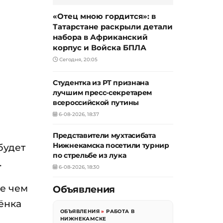
«Отец мною гордится»: в
Татарстане раскрыли детали
набора в Африканский
корпус и Войска БПЛА
Сегодня, 20:05
Студентка из РТ признана
лучшим пресс-секретарем
всероссийской путины
6-08-2026, 18:37
Представители мухтасибата
Нижнекамска посетили турнир
будет
по стрельбе из лука
.
6-08-2026, 18:30
ее чем
Объявления
бёнка
ОБЪЯВЛЕНИЯ
»
РАБОТА В
и
НИЖНЕКАМСКЕ