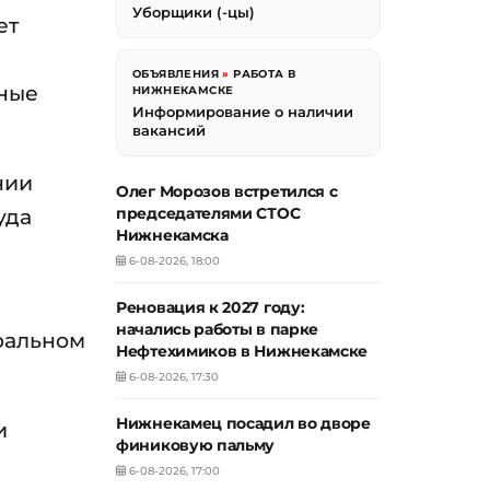
Уборщики (-цы)
ет
ОБЪЯВЛЕНИЯ
»
РАБОТА В
нные
НИЖНЕКАМСКЕ
Информирование о наличии
вакансий
нии
Олег Морозов встретился с
уда
председателями СТОС
Нижнекамска
6-08-2026, 18:00
Реновация к 2027 году:
начались работы в парке
еральном
Нефтехимиков в Нижнекамске
6-08-2026, 17:30
Нижнекамец посадил во дворе
и
финиковую пальму
6-08-2026, 17:00