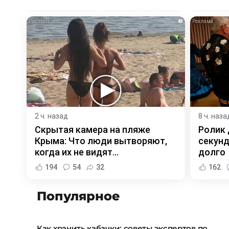
i
2 ч. назад
8 ч. наза
Скрытая камера на пляже
Ролик 
Крыма: Что люди вытворяют,
секунд
когда их не видят...
долго
194
54
32
162
Популярное
Как хранить кабачки: советы экспертов по