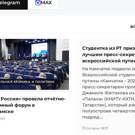
elegram
MAX
в
Студентка из РТ при
лучшим пресс-секре
всероссийской пути
На Камчатке подвели 
Всероссийской студен
путины «Камчатка – 20
ЛЬНАЯ ХРОНИКА И ПОЛИТИКА
пресс-секретарем прое
Джамиля Фаттахова из
 Россия» провела отчётно-
«Палана» (КНИТУ-КХТИ
мный форум в
Татарстан), который ра
амске
полуострове четвертое
подряд....
:00
Сегодня, 18:37