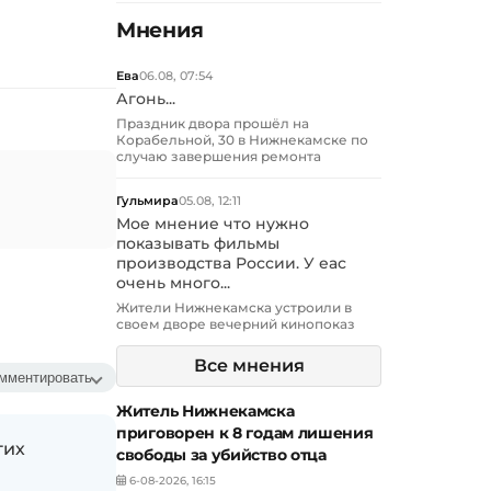
Мнения
Ева
06.08, 07:54
Агонь...
Праздник двора прошёл на
Корабельной, 30 в Нижнекамске по
случаю завершения ремонта
Гульмира
05.08, 12:11
Мое мнение что нужно
показывать фильмы
производства России. У еас
очень много...
Жители Нижнекамска устроили в
своем дворе вечерний кинопоказ
Все мнения
мментировать
Житель Нижнекамска
приговорен к 8 годам лишения
гих
свободы за убийство отца
6-08-2026, 16:15