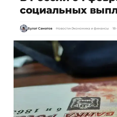
социальных выпла
Булат Саматов
Новости
»
Экономика и финансы
18