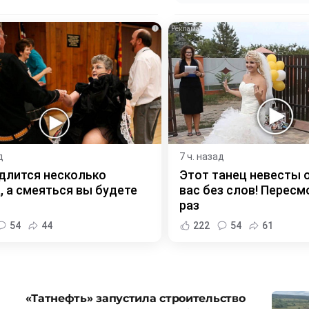
i
д
7 ч. назад
длится несколько
Этот танец невесты 
, а смеяться вы будете
вас без слов! Пересм
раз
54
44
222
54
61
«Татнефть» запустила строительство