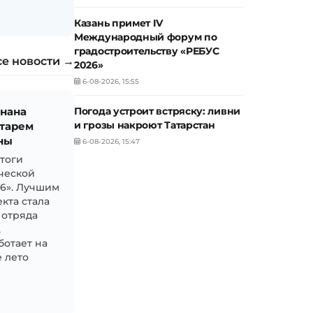
Казань примет IV
Международный форум по
градостроительству «РЕБУС
се новости →
2026»
6-08-2026, 15:55
знана
Погода устроит встряску: ливни
и грозы накроют Татарстан
тарем
ны
6-08-2026, 15:47
итоги
ческой
26». Лучшим
кта стала
 отряда
,
ботает на
 лето