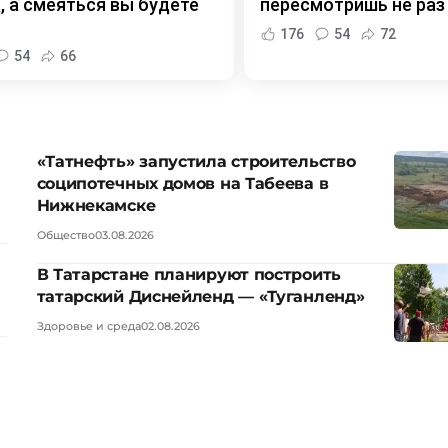
, а смеяться вы будете
пересмотришь не раз
176
54
72
54
66
«Татнефть» запустила строительство
соципотечных домов на Табеева в
Нижнекамске
Общество
03.08.2026
В Татарстане планируют построить
татарский Диснейленд — «Туганленд»
Здоровье и среда
02.08.2026