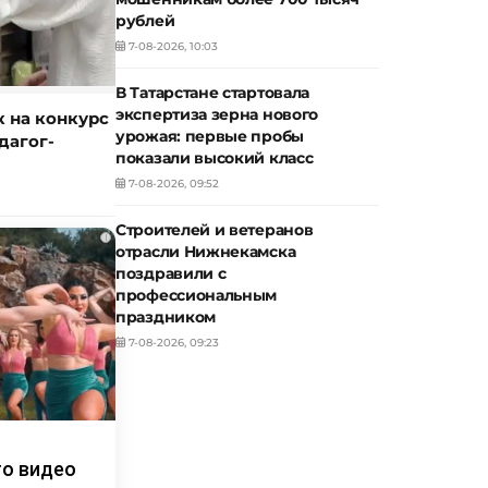
рублей
7-08-2026, 10:03
В Татарстане стартовала
экспертиза зерна нового
к на конкурс
урожая: первые пробы
дагог-
показали высокий класс
7-08-2026, 09:52
Строителей и ветеранов
i
отрасли Нижнекамска
поздравили с
профессиональным
праздником
7-08-2026, 09:23
то видео