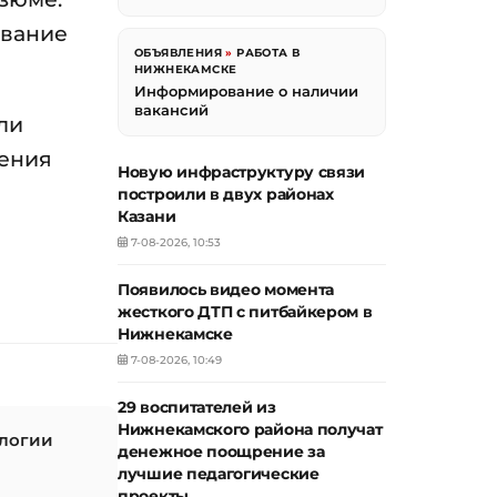
ование
ОБЪЯВЛЕНИЯ
»
РАБОТА В
НИЖНЕКАМСКЕ
Информирование о наличии
вакансий
ли
чения
Новую инфраструктуру связи
построили в двух районах
Казани
7-08-2026, 10:53
Появилось видео момента
жесткого ДТП с питбайкером в
Нижнекамске
7-08-2026, 10:49
29 воспитателей из
Нижнекамского района получат
ологии
денежное поощрение за
лучшие педагогические
проекты