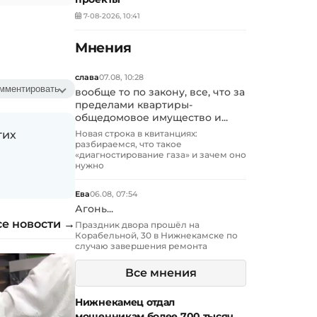
7-08-2026, 10:41
Мнения
слава
07.08, 10:28
мментировать
вообще то по закону, все, что за
пределами квартиры-
общедомовое имущество и...
гих
Новая строка в квитанциях:
разбираемся, что такое
«диагностирование газа» и зачем оно
нужно
Ева
06.08, 07:54
Агонь...
се новости →
Праздник двора прошёл на
Корабельной, 30 в Нижнекамске по
случаю завершения ремонта
Все мнения
Нижнекамец отдал
мошенникам более 700 тысяч