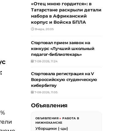
«Отец мною гордится»: в
Татарстане раскрыли детали
набора в Африканский
корпус и Войска БПЛА
Вчера, 20:05
Стартовал прием заявок на
конкурс «Лучший школьный
педагог-библиотекарь»
ус
7-08-2026, 11:24
:
Стартовала регистрация на V
Всероссийскую студенческую
кибербитву
7-08-2026, 11:05
Объявления
8%
ОБЪЯВЛЕНИЯ
»
РАБОТА В
тели
НИЖНЕКАМСКЕ
Уборщики (-цы)
езюме.