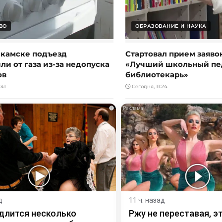
ВО
ОБРАЗОВАНИЕ И НАУКА
камске подъезд
Стартовал прием заяво
и от газа из-за недопуска
«Лучший школьный пе
ов
библиотекарь»
:41
Сегодня, 11:24
i
д
11 ч. назад
длится несколько
Ржу не переставая, э