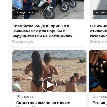
ОБЩЕСТВО
ОБЩЕСТ
Спецбатальон ДПС прибыл в
В Нижне
Нижнекамск для борьбы с
отключил
нарушителями на мотоциклах
газовик
Сегодня, 12:08
Сегодня, 11
i
10 ч. назад
2 ч. наза
Скрытая камера на пляже
Ролик 