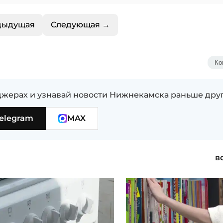
дыдущая
Следующая →
Ко
жерах и узнавай новости Нижнекамска раньше дру
elegram
MAX
в