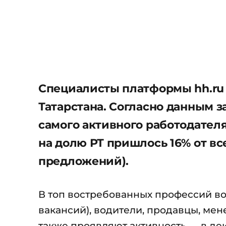
Специалисты платформы hh.ru 
Татарстана. Согласно данным з
самого активного работодател
на долю РТ пришлось 16% от все
предложений).
В топ востребованных профессий в
вакансий), водители, продавцы, ме
также проявляют активность — в де