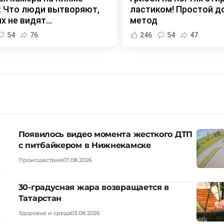
 Что люди вытворяют,
ластиком! Простой 
х не видят...
метод
54
76
246
54
47
Появилось видео момента жесткого ДТП
с питбайкером в Нижнекамске
Происшествия
07.08.2026
30-градусная жара возвращается в
Татарстан
Здоровье и среда
03.08.2026