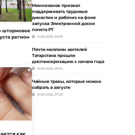
Минниханов призвал
поддерживать трудовые
династии и рабочих на фоне
запуска Электронной доски
почета РТ
о штормовое
уста регион
8-08-2026, 09:39
Почти миллион жителей
Татарстана прошли
диспансеризацию с начала года
8-08-2026, 09:34
i
Чайные травы, которые можно
собрать в августе
8-08-2026, 07:03
рается как