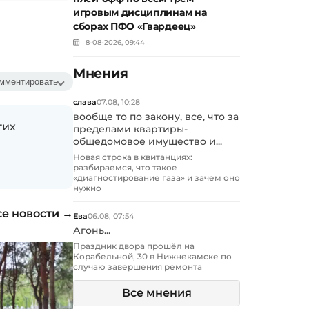
игровым дисциплинам на
сборах ПФО «Гвардеец»
8-08-2026, 09:44
Мнения
мментировать
слава
07.08, 10:28
вообще то по закону, все, что за
гих
пределами квартиры-
общедомовое имущество и...
Новая строка в квитанциях:
разбираемся, что такое
«диагностирование газа» и зачем оно
нужно
се новости →
Ева
06.08, 07:54
Агонь...
Праздник двора прошёл на
Корабельной, 30 в Нижнекамске по
случаю завершения ремонта
Все мнения