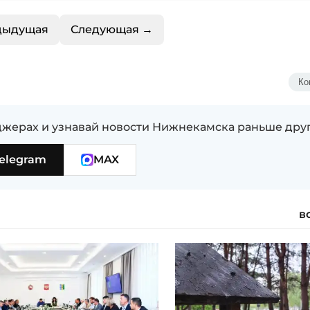
дыдущая
Следующая →
Ко
жерах и узнавай новости Нижнекамска раньше дру
elegram
MAX
в