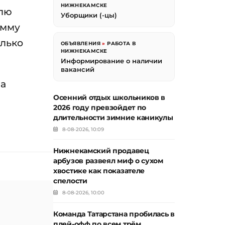
НИЖНЕКАМСКЕ
елю
Уборщики (-цы)
умму
олько
ОБЪЯВЛЕНИЯ
»
РАБОТА В
НИЖНЕКАМСКЕ
Информирование о наличии
вакансий
ла
Осенний отдых школьников в
2026 году превзойдет по
длительности зимние каникулы
8-08-2026, 10:09
Нижнекамский продавец
арбузов развеял миф о сухом
хвостике как показателе
спелости
8-08-2026, 10:00
Команда Татарстана пробилась в
плей-офф по всем трём