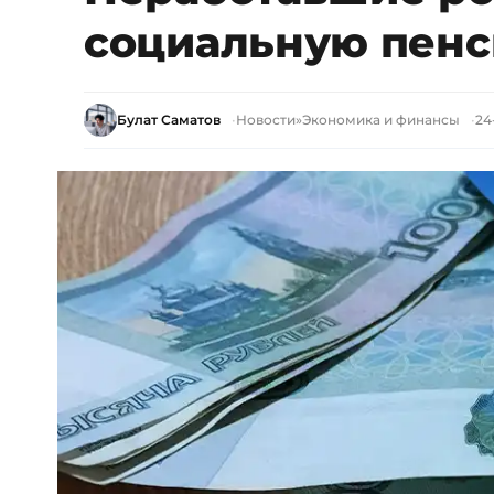
социальную пен
Булат Саматов
Новости
»
Экономика и финансы
24