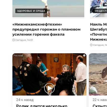
ЗДОРОВЬЕ И СРЕДА
ОБЩЕСТ
«Нижнекамскнефтехим»
Наиль М
предупредил горожан о плановом
Шигабут
усилении горения факела
«Почетн
Нижнек
Сегодня, 14:01
Сегодня, 1
i
24 ч. назад
22 ч. наз
Ролик длится несколько
Скрыта