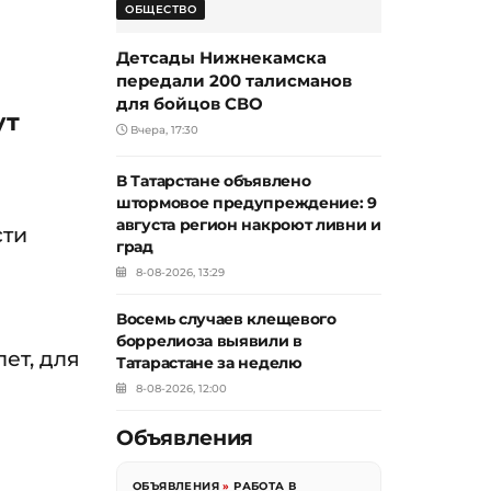
ОБЩЕСТВО
Детсады Нижнекамска
передали 200 талисманов
для бойцов СВО
ут
Вчера, 17:30
В Татарстане объявлено
штормовое предупреждение: 9
августа регион накроют ливни и
сти
град
8-08-2026, 13:29
Восемь случаев клещевого
боррелиоза выявили в
ет, для
Татарастане за неделю
8-08-2026, 12:00
Объявления
ОБЪЯВЛЕНИЯ
»
РАБОТА В