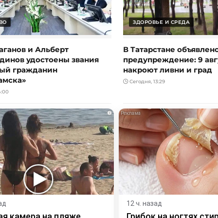
ВО
ЗДОРОВЬЕ И СРЕДА
аганов и Альберт
В Татарстане объявлен
динов удостоены звания
предупреждение: 9 авг
ый гражданин
накроют ливни и град
амска»
Сегодня, 13:29
4:00
i
ад
12 ч. назад
я камера на пляже
Грибок на ногтях сти