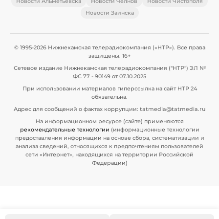
Новости Альметьевска
Новости Челнов
Новости Чистополя
Новости Заинска
© 1995-2026 Нижнекамская телерадиокомпания («НТР»). Все права
защищены. 16+
Сетевое издание Нижнекамская телерадиокомпания ("НТР") ЭЛ №
ФС 77 - 90149 от 07.10.2025
При использовании материалов гиперссылка на сайт НТР 24
обязательна.
Адрес для сообщений о фактах коррупции: tatmedia@tatmedia.ru
На информационном ресурсе (сайте) применяются
рекомендательные технологии
(информационные технологии
предоставления информации на основе сбора, систематизации и
анализа сведений, относящихся к предпочтениям пользователей
сети «Интернет», находящихся на территории Российской
Федерации)