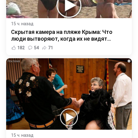
15 ч. назад
Скрытая камера на пляже Крыма: Что
люди вытворяют, когда их не видят...
182
54
71
i
15 ч. назад