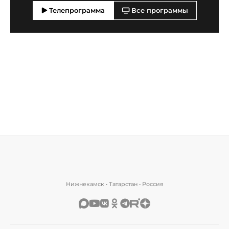
Телепрограмма
Все программы
Нижнекамск • Татарстан • Россия