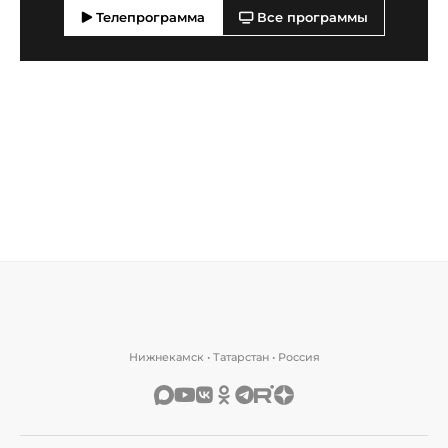
Телепрограмма
Все программы
Нижнекамск • Татарстан • Россия