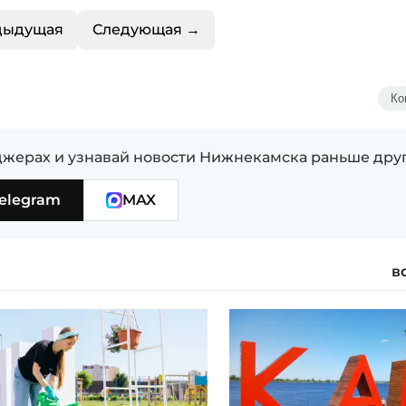
дыдущая
Следующая →
Ко
жерах и узнавай новости Нижнекамска раньше дру
elegram
MAX
в