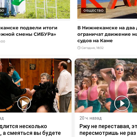
ВО
ОБЩЕСТВО
камске подвели итоги
В Нижнекамске на два 
ежной смены СИБУРа»
ограничат движение 
судов на Каме
:00
Сегодня, 18:32
i
ад
20 ч. назад
длится несколько
Ржу не переставая, э
, а смеяться вы будете
пересмотришь не раз