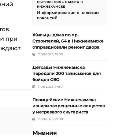
ОБЪЯВЛЕНИЯ
»
РАБОТА В
ений
НИЖНЕКАМСКЕ
Информирование о наличии
вакансий
ов.
Жильцы дома по пр.
ки при
Строителей, 64 в Нижнекамске
ерждают
отпраздновали ремонт двора
7-08-2026, 18:00
Детсады Нижнекамска
передали 200 талисманов для
бойцов СВО
7-08-2026, 17:30
Полицейские Нижнекамска
изъяли запрещенные вещества
у нетрезвого скутериста
7-08-2026, 17:00
Мнения