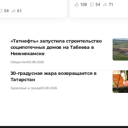
108
54
71
54
61
«Татнефть» запустила строительство
соципотечных домов на Табеева в
Нижнекамске
Общество
03.08.2026
30-градусная жара возвращается в
Татарстан
Здоровье и среда
03.08.2026