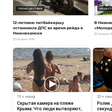
ПРОИСШЕСТВИЯ
ОБЩЕСТ
12-летнюю питбайкершу
В Нижне
остановила ДПС во время рейда в
«Молод
Нижнекамске
Сегодня, 19
Сегодня, 19:30
i
10 ч. назад
20 ч. наз
Скрытая камера на пляже
Ролик 
Крыма: Что люди вытворяют,
секунд