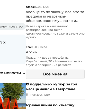
слава
07.08, 10:28
вообще то по закону, все, что за
пределами квартиры-
общедомовое имущество и...
Новая строка в квитанциях:
мментировать
разбираемся, что такое
«диагностирование газа» и зачем оно
нужно
гих
Ева
06.08, 07:54
Агонь...
Праздник двора прошёл на
Корабельной, 30 в Нижнекамске по
случаю завершения ремонта
се новости →
Все мнения
19 поддельных купюр за три
месяца нашли в Татарстане
7-08-2026, 16:30
Горячая линия по качеству