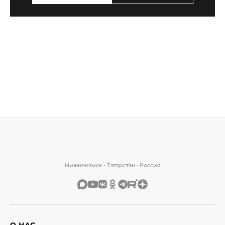
Нижнекамск • Татарстан • Россия
О НАС