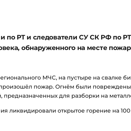
 по РТ и следователи СУ СК РФ по Р
века, обнаруженного на месте пожар
егионального МЧС, на пустыре на свалке б
3 произошёл пожар. Огнём были повреждены
й, предназначенных для разборки на металл
 ликвидировали открытое горение на 100 к