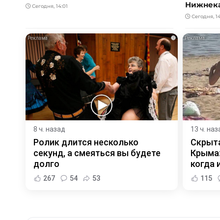
Нижнек
Сегодня, 14:01
Сегодня, 1
i
8 ч. назад
13 ч. наз
Ролик длится несколько
Скрыта
секунд, а смеяться вы будете
Крыма:
долго
когда и
267
54
53
115