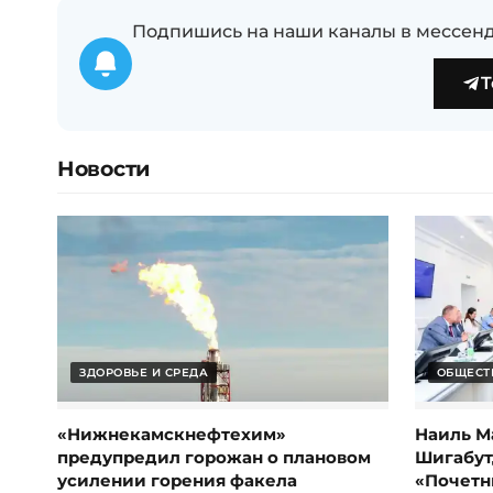
Подпишись на наши каналы в мессенд
T
Новости
ЗДОРОВЬЕ И СРЕДА
ОБЩЕСТ
«Нижнекамскнефтехим»
Наиль М
предупредил горожан о плановом
Шигабут
усилении горения факела
«Почетн