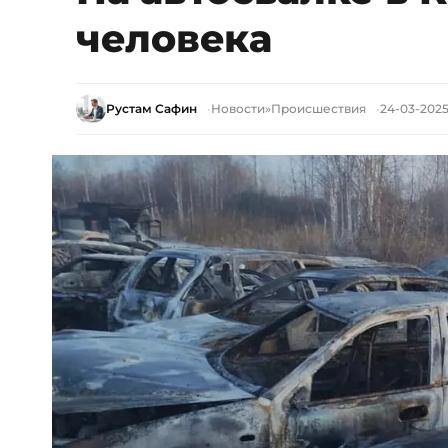
человека
Рустам Сафин
Новости
»
Происшествия
24-03-2025,