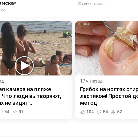
амска»
Сегодня, 13:29
4:00
i
ад
17 ч. назад
я камера на пляже
Грибок на ногтях сти
 Что люди вытворяют,
ластиком! Простой 
х не видят...
метод
54
37
104
54
52