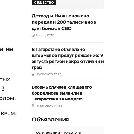
ОБЩЕСТВО
Детсады Нижнекамска
передали 200 талисманов
для бойцов СВО
Вчера, 17:30
Т
а на
В Татарстане объявлено
штормовое предупреждение: 9
августа регион накроют ливни и
град
8-08-2026, 13:29
итых
Восемь случаев клещевого
 3
боррелиоза выявили в
олом.
Татарастане за неделю
8-08-2026, 12:00
в. м.
Объявления
ОБЪЯВЛЕНИЯ
»
РАБОТА В