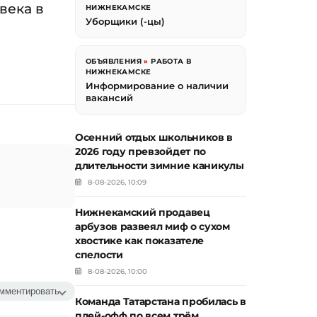
века в
НИЖНЕКАМСКЕ
Уборщики (-цы)
ОБЪЯВЛЕНИЯ
»
РАБОТА В
НИЖНЕКАМСКЕ
Информирование о наличии
вакансий
Осенний отдых школьников в
2026 году превзойдет по
длительности зимние каникулы
8-08-2026, 10:09
Нижнекамский продавец
арбузов развеял миф о сухом
хвостике как показателе
спелости
8-08-2026, 10:00
мментировать
Команда Татарстана пробилась в
плей-офф по всем трём