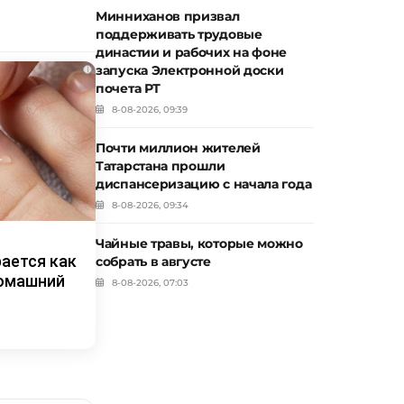
Минниханов призвал
поддерживать трудовые
династии и рабочих на фоне
запуска Электронной доски
i
почета РТ
8-08-2026, 09:39
Почти миллион жителей
Татарстана прошли
диспансеризацию с начала года
8-08-2026, 09:34
Чайные травы, которые можно
рается как
собрать в августе
домашний
8-08-2026, 07:03