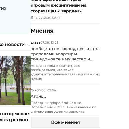
игровым дисциплинам на
гих
сборах ПФО «Гвардеец»
8-08-2026, 09:44
Мнения
слава
07.08, 10:28
се новости →
вообще то по закону, все, что за
пределами квартиры-
общедомовое имущество и...
Новая строка в квитанциях:
разбираемся, что такое
«диагностирование газа» и зачем оно
нужно
Ева
06.08, 07:54
Агонь...
Праздник двора прошёл на
Корабельной, 30 в Нижнекамске по
случаю завершения ремонта
о штормовое
уста регион
Все мнения