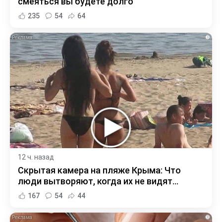
смеяться вы будете долго
235
54
64
i
12 ч. назад
Скрытая камера на пляже Крыма: Что
люди вытворяют, когда их не видят...
167
54
44
i