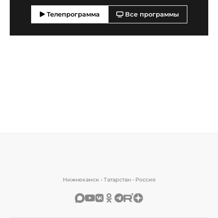
Телепрограмма
Все программы
Нижнекамск • Татарстан • Россия