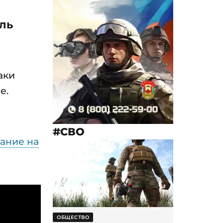
ль
аки
е.
#СВО
тание на
ОБЩЕСТВО