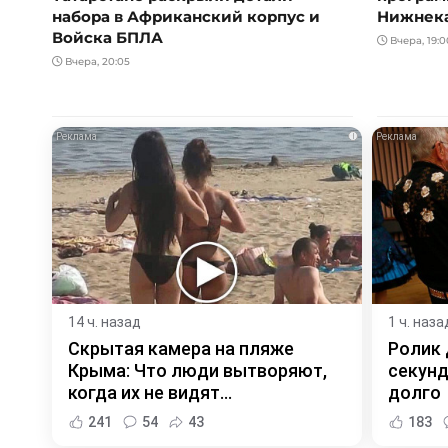
набора в Африканский корпус и
Нижнек
Войска БПЛА
Вчера, 19:0
Вчера, 20:05
i
14 ч. назад
1 ч. наза
Скрытая камера на пляже
Ролик 
Крыма: Что люди вытворяют,
секунд
когда их не видят...
долго
241
54
43
183