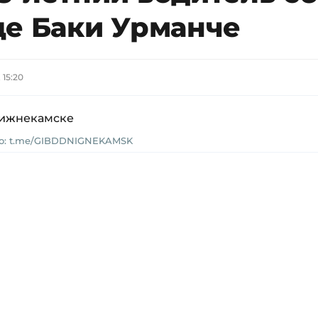
це Баки Урманче
 15:20
о: t.me/GIBDDNIGNEKAMSK