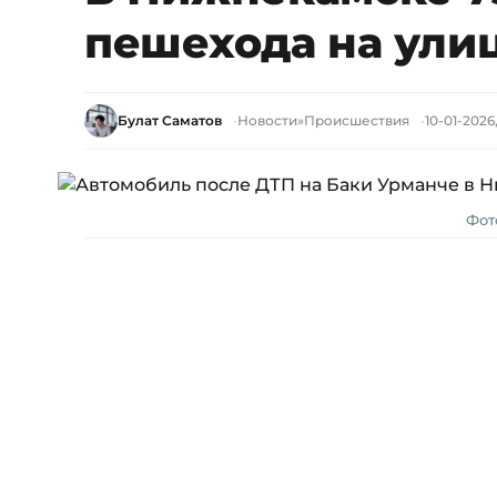
пешехода на ули
Булат Саматов
Новости
»
Происшествия
10-01-2026,
Фот