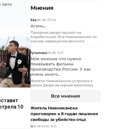
 лето
Мнения
Ева
06.08, 07:54
Агонь...
Праздник двора прошёл на
Корабельной, 30 в Нижнекамске по
i
случаю завершения ремонта
Гульмира
05.08, 12:11
Мое мнение что нужно
показывать фильмы
производства России. У еас
очень много...
Жители Нижнекамска устроили в
своем дворе вечерний кинопоказ
Все мнения
оставит
отрела 10
Житель Нижнекамска
приговорен к 8 годам лишения
свободы за убийство отца
6-08-2026, 16:15