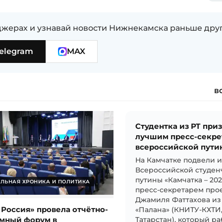
жерах и узнавай новости Нижнекамска раньше дру
elegram
MAX
в
Студентка из РТ при
лучшим пресс-секре
всероссийской пути
На Камчатке подвели 
Всероссийской студен
путины «Камчатка – 20
ЛЬНАЯ ХРОНИКА И ПОЛИТИКА
пресс-секретарем прое
Джамиля Фаттахова из
 Россия» провела отчётно-
«Палана» (КНИТУ-КХТИ
мный форум в
Татарстан), который ра