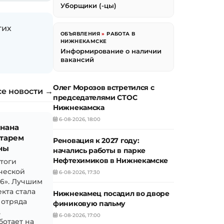
Уборщики (-цы)
гих
ОБЪЯВЛЕНИЯ
»
РАБОТА В
НИЖНЕКАМСКЕ
Информирование о наличии
вакансий
Олег Морозов встретился с
се новости →
председателями СТОС
Нижнекамска
6-08-2026, 18:00
знана
тарем
Реновация к 2027 году:
ны
начались работы в парке
Нефтехимиков в Нижнекамске
итоги
ческой
6-08-2026, 17:30
26». Лучшим
кта стала
Нижнекамец посадил во дворе
 отряда
финиковую пальму
,
6-08-2026, 17:00
ботает на