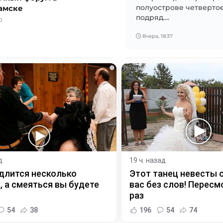
амске
полуострове четвертое
подряд....
0
Вчера, 18:37
i
д
19 ч. назад
длится несколько
Этот танец невесты 
, а смеяться вы будете
вас без слов! Пересм
раз
54
38
196
54
74