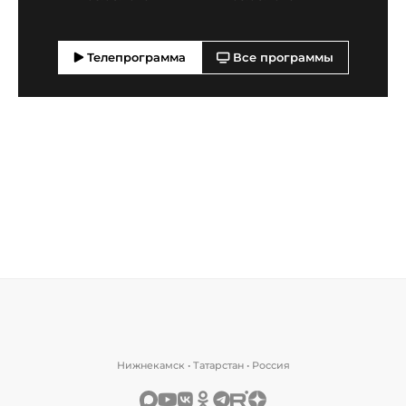
Телепрограмма
Все программы
Нижнекамск • Татарстан • Россия