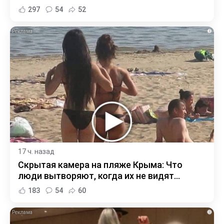
297
54
52
i
17 ч. назад
Скрытая камера на пляже Крыма: Что
люди вытворяют, когда их не видят...
183
54
60
i