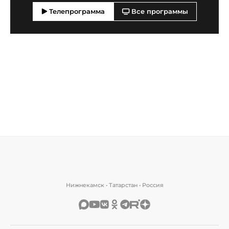
Телепрограмма
Все программы
Нижнекамск • Татарстан • Россия